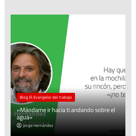
M
Blog El Evangelio del trabajo
A
«Mándame ir hacia ti andando sobre el
d
agua»
t
Jorge Hernández