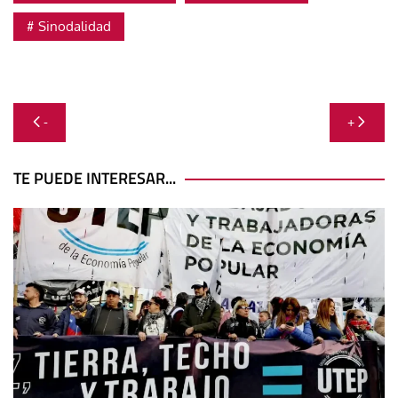
Sinodalidad
Navegación
-
+
de
entradas
TE PUEDE INTERESAR...