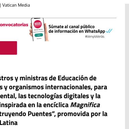
 Vatican Media
tros y ministras de Educación de
as y organismos internacionales, para
#EstáPasando
ntal, las tecnologías digitales y la
“Aquí se está defendiendo la
nspirada en la encíclica
Magnifica
ruguay,
democracia” afirma Roberto
nstruyendo Puentes”, promovida por la
rincipios de
Saviano ante la comunidad que
Latina
resiste el desalojo de Spin Time