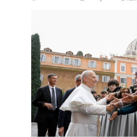
La mundialización
Cine
El amor en el mundo
Dos minutos
Los empobrecidos por el
Aplicaciones
mundo
Música
Radio — Mundo obrero hoy
Poesía
Vidas precarias
Relato