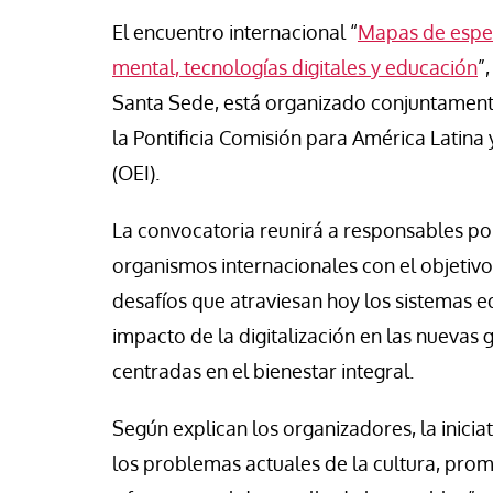
se Luis Palacios
Jose Luis Palacios
El encuentro internacional “
Mapas de esper
mental, tecnologías digitales y educación
”
Santa Sede, está organizado conjuntamente 
la Pontificia Comisión para América Latin
(OEI).
La convocatoria reunirá a responsables po
organismos internacionales con el objetivo
desafíos que atraviesan hoy los sistemas ed
impacto de la digitalización en las nuevas 
centradas en el bienestar integral.
Según explican los organizadores, la inicia
los problemas actuales de la cultura, pro