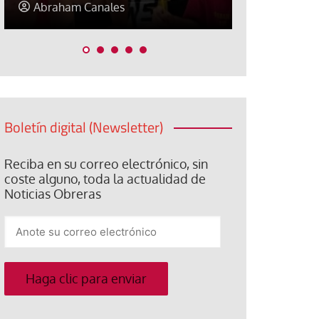
Elisa Brey
Jose Luis P
Boletín digital (Newsletter)
Reciba en su correo electrónico, sin
coste alguno, toda la actualidad de
Noticias Obreras
Anote
su
correo
electrónico
Haga clic para enviar