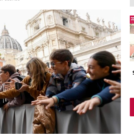
El atrio
Viñeta
In memoriam
Tribuna
Blog Sembrando sueños,
recogiendo humanidad
Blog Mensajes guardados
La columna