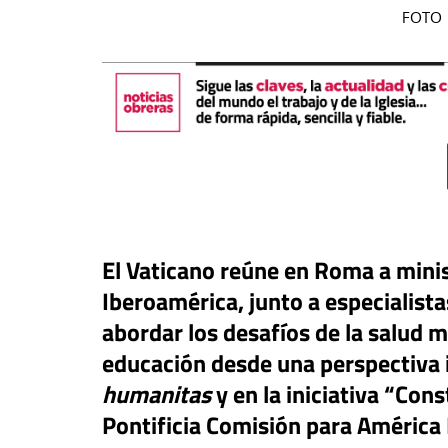
FOTO |
El Vaticano reúne en Roma a minis
Iberoamérica, junto a especialist
táPasando
abordar los desafíos de la salud me
#EstáPasando
oral de Migraciones pide una
educación desde una perspectiva i
uesta urgente para más de
León XIV visitará U
humanitas
y en la iniciativa “Co
00 menores que permanecen
Argentina y Perú a p
Pontificia Comisión para América 
euta
noviembre