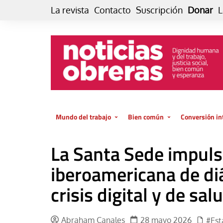
Skip
La revista
Contacto
Suscripción
Donar
L
to
content
Mundo del trabajo
Bien común
Conversión in
Datos e indicadores
Política
Otra vida fami
La Santa Sede impuls
de vida… es 
El trabajo es para la vida
Economía
El cuidado de
iberoamericana de di
GlobalizAcción
Experiencia
crisis digital y de sa
INFOR. Boletín informativo del
MMTC
Cultura
Laboral
Libro
Abraham Canales
28 mayo 2026
#Est