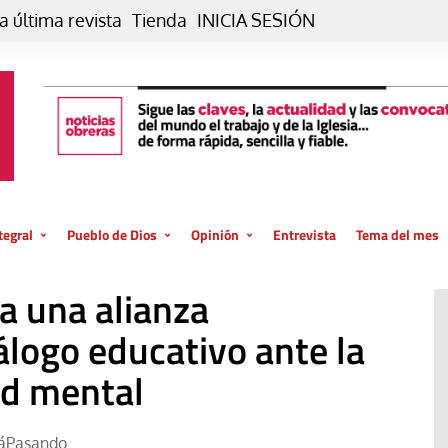
a última revista
Tienda
INICIA SESIÓN
tegral
Pueblo de Dios
Opinión
Entrevista
Tema del mes
liar, otro estilo
Iglesia
Editorial
a una alianza
posible
La oración de cada día
Blog De paso…
 la creación
álogo educativo ante la
Vaticano
Blog Eutopía
lud mental
El termómetro
Blog El Evangelio del trabajo
El Evangelio en tu vida
Blog Desde mi azotea
áPasando