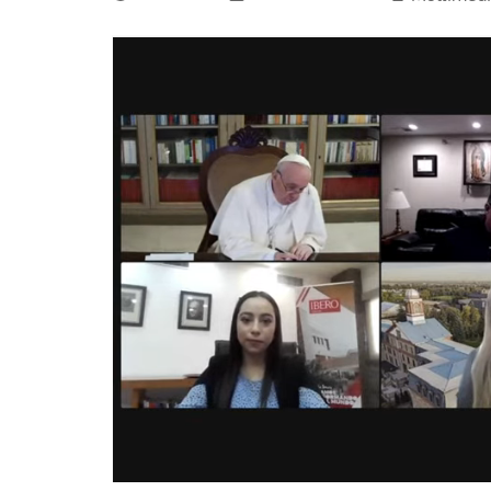
La mundialización
Cine
El amor en el mundo
Dos minutos
Los empobrecidos por el
Aplicaciones
mundo
Música
Radio — Mundo obrero hoy
Poesía
Vidas precarias
Relato