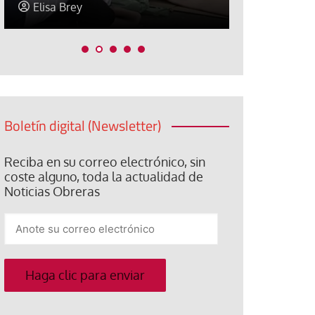
Elisa Brey
Jose Luis P
Boletín digital (Newsletter)
Reciba en su correo electrónico, sin
coste alguno, toda la actualidad de
Noticias Obreras
Anote
su
correo
electrónico
Haga clic para enviar