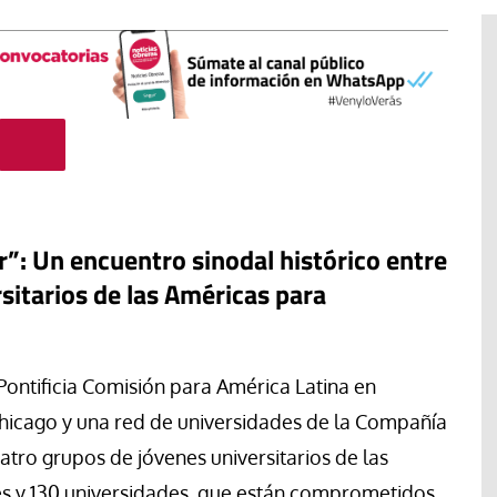
: Un encuentro sinodal histórico entre
sitarios de las Américas para
#EstáPasando
Pontificia Comisión para América Latina en
“Aquí se está defendiendo la
ruguay,
democracia” afirma Roberto
Chicago y una red de universidades de la Compañía
rincipios de
Saviano ante la comunidad que
atro grupos de jóvenes universitarios de las
resiste el desalojo de Spin Time
es y 130 universidades, que están comprometidos