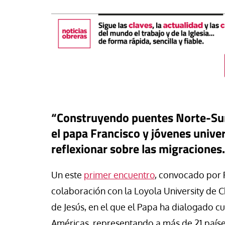
“Construyendo puentes Norte-Sur”
el papa Francisco y jóvenes univer
reflexionar sobre las migraciones.
táPasando
#EstáPasando
Un este
primer encuentro
, convocado por 
oral de Migraciones pide una
uesta urgente para más de
León XIV visitará U
colaboración con la Loyola University de 
00 menores que permanecen
Argentina y Perú a p
de Jesús, en el que el Papa ha dialogado cu
euta
noviembre
Américas, representando a más de 21 país