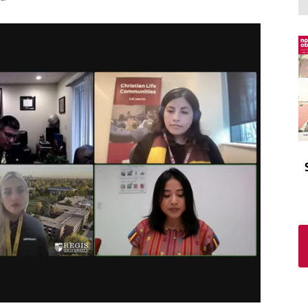
El atrio
Viñeta
In memoriam
Tribuna
Blog Sembrando sueños,
recogiendo humanidad
Blog Mensajes guardados
La columna