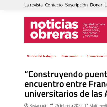
Skip
La revista
Contacto
Suscripción
Donar
L
to
content
Mundo del trabajo
Bien común
Conversión in
Datos e indicadores
Política
Otra vida fami
“Construyendo puente
de vida… es 
El trabajo es para la vida
Economía
El cuidado de
encuentro entre Fran
GlobalizAcción
Experiencia
universitarios de las
INFOR. Boletín informativo del
MMTC
Cultura
Laboral
Libro
Redacción
25 febrero 2022
Multimed