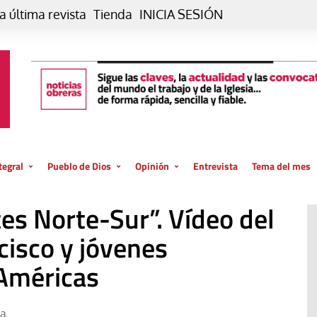
a última revista
Tienda
INICIA SESIÓN
tegral
Pueblo de Dios
Opinión
Entrevista
Tema del mes
liar, otro estilo
Iglesia
Editorial
s Norte-Sur”. Vídeo del
posible
La oración de cada día
Blog De paso…
 la creación
cisco y jóvenes
Vaticano
Blog Eutopía
 Américas
El termómetro
Blog El Evangelio del trabajo
El Evangelio en tu vida
Blog Desde mi azotea
ia