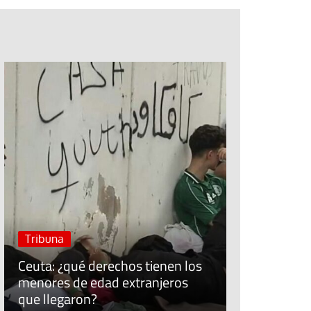
Jubileo de la Espera
Cuidar el trabajo cui
Sínodo sobre la sin
#EstáPasan
José Ruiz, t
Economía Po
Tribuna
“Allí donde 
Ceuta: ¿qué derechos tienen los
fracasa, lo
menores de edad extranjeros
populares s
que llegaron?
comunidad