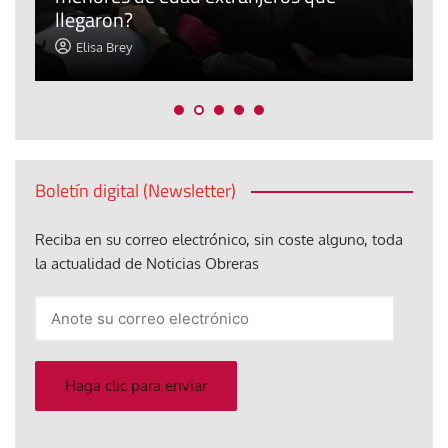
llegaron?
c
Elisa Brey
Boletín digital (Newsletter)
Reciba en su correo electrónico, sin coste alguno, toda
la actualidad de Noticias Obreras
Anote
su
correo
electrónico
Haga clic para enviar