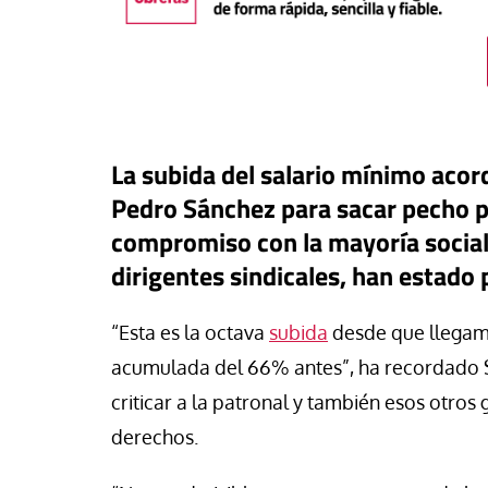
La subida del salario mínimo acor
Pedro Sánchez para sacar pecho p
compromiso con la mayoría social.
dirigentes sindicales, han estado 
“Esta es la octava
subida
desde que llegamo
Tribuna
acumulada del 66% antes”, ha recordado S
El país de los 30 m
criticar a la patronal y también esos otro
aprueba una estrate
buna
derechos.
en un pueblo con to
ra orilla
derechos