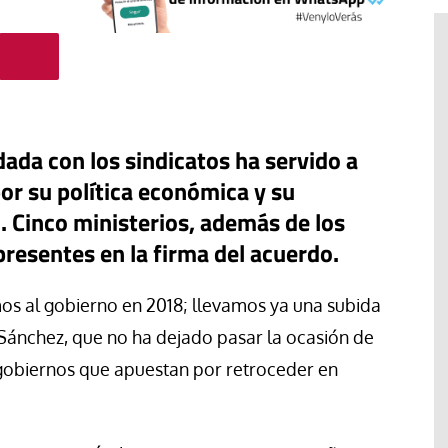
dada con los sindicatos ha servido a
or su política económica y su
 Cinco ministerios, además de los
presentes en la firma del acuerdo.
#EstáPasando
s al gobierno en 2018; llevamos ya una subida
Junior Canarias reclama una
ánchez, que no ha dejado pasar la ocasión de
inutos: España
respuesta urgente para proteger
s gobiernos que apuestan por retroceder en
gia para vivir
a los menores migrantes en
dos los
Ceuta y la Iglesia refuerza la
acogida