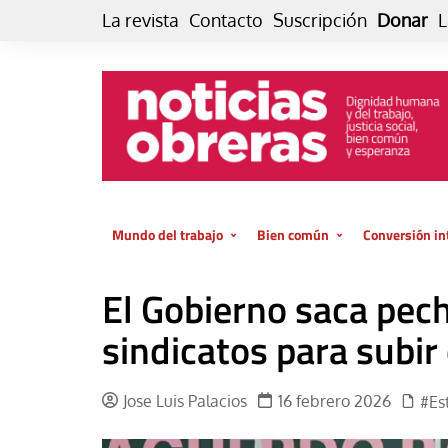
Skip
La revista
Contacto
Suscripción
Donar
L
to
content
Mundo del trabajo
Bien común
Conversión in
Datos e indicadores
Política
Otra vida fami
El Gobierno saca pec
de vida… es 
El trabajo es para la vida
Economía
El cuidado de
sindicatos para subir
GlobalizAcción
Experiencia
INFOR. Boletín informativo del
MMTC
Cultura
Jose Luis Palacios
16 febrero 2026
#Es
Laboral
Libro