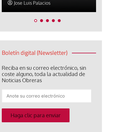
Paco (Quisco) Vicente
David Alva
Boletín digital (Newsletter)
Reciba en su correo electrónico, sin
coste alguno, toda la actualidad de
Noticias Obreras
Anote
su
correo
electrónico
Haga clic para enviar