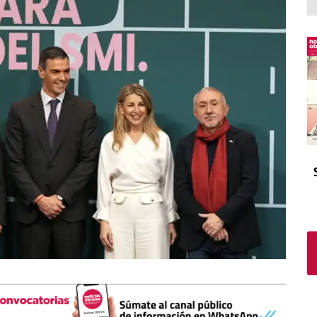
El atrio
Viñeta
In memoriam
Tribuna
Blog Sembrando sueños,
recogiendo humanidad
Blog Mensajes guardados
La columna