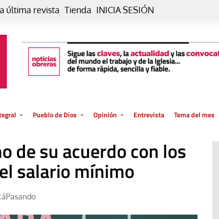
a última revista
Tienda
INICIA SESIÓN
tegral
Pueblo de Dios
Opinión
Entrevista
Tema del mes
liar, otro estilo
Iglesia
Editorial
ho de su acuerdo con los
posible
La oración de cada día
Blog De paso…
 la creación
 el salario mínimo
Vaticano
Blog Eutopía
El termómetro
Blog El Evangelio del trabajo
táPasando
El Evangelio en tu vida
Blog Desde mi azotea