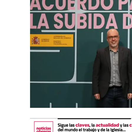
La mundialización
Cine
El amor en el mundo
Dos minutos
Los empobrecidos por el
Aplicaciones
mundo
Música
Radio — Mundo obrero hoy
Poesía
Vidas precarias
Relato