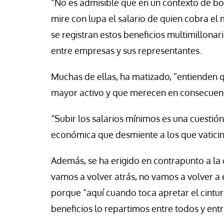
“No es admisible que en un contexto de b
sé Luis Iglesias
Ana Belén López
mire con lupa el salario de quien cobra el
se registran estos beneficios multimillonar
entre empresas y sus representantes.
Muchas de ellas, ha matizado, “entienden q
mayor activo y que merecen en consecuenci
“Subir los salarios mínimos es una cuestión 
económica que desmiente a los que vaticin
Además, se ha erigido en contrapunto a la
vamos a volver atrás, no vamos a volver a
porque “aquí cuando toca apretar el cintu
beneficios lo repartimos entre todos y entr