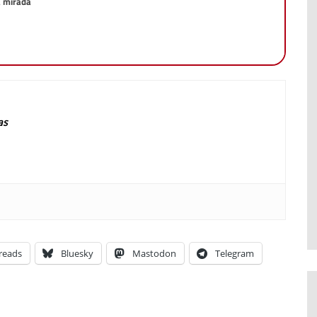
a mirada
as
reads
Bluesky
Mastodon
Telegram