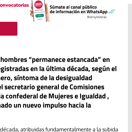
 y hombres “permanece estancada” en
egistradas en la última década, según el
nero, síntoma de la desigualdad
el secretario general de Comisiones
ia confederal de Mujeres e Igualdad ,
#EstáPasando
mado un nuevo impulso hacia la
“Aquí se está defendiendo la
ruguay,
democracia” afirma Roberto
rincipios de
Saviano ante la comunidad que
resiste el desalojo de Spin Time
a década, atribuidas fundamentalmente a la subida