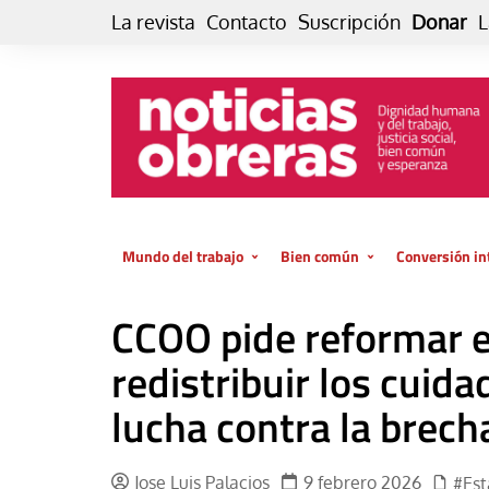
Skip
La revista
Contacto
Suscripción
Donar
L
to
content
Mundo del trabajo
Bien común
Conversión in
Datos e indicadores
Política
Otra vida fami
CCOO pide reformar el
de vida… es 
El trabajo es para la vida
Economía
El cuidado de
redistribuir los cuid
GlobalizAcción
Experiencia
lucha contra la brecha
INFOR. Boletín informativo del
MMTC
Cultura
Laboral
Libro
Jose Luis Palacios
9 febrero 2026
#Es