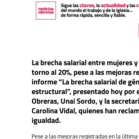
La brecha salarial entre mujeres
torno al 20%, pese a las mejoras r
informe “La brecha salarial de gé
estructural”, presentado hoy por 
Obreras, Unai Sordo, y la secretar
táPasando
#EstáPasando
Carolina Vidal, quienes han recla
oral de Migraciones pide una
uesta urgente para más de
León XIV visitará U
igualdad.
00 menores que permanecen
Argentina y Perú a p
euta
noviembre
Pese a las mejoras registradas en la últim