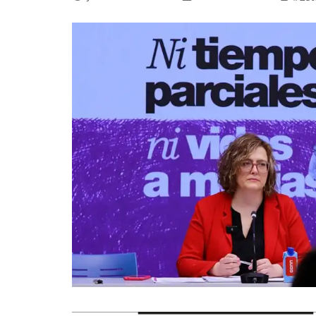
La mundialización
Cine
El amor en el mundo
Dos minutos
Los empobrecidos por el
Aplicaciones
mundo
Música
Radio — Mundo obrero hoy
Poesía
Vidas precarias
Relato