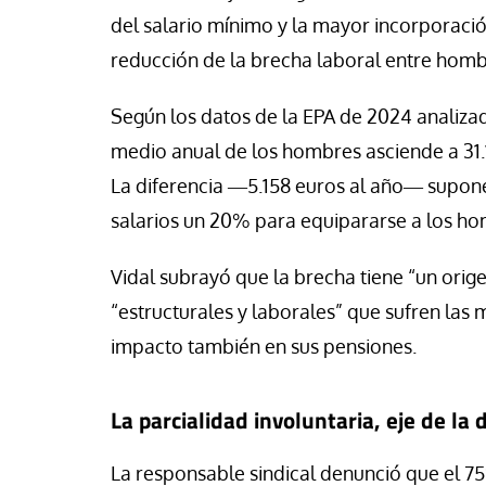
se Luis Palacios
Jose Luis Palacios
del salario mínimo y la mayor incorporac
reducción de la brecha laboral entre hombr
Según los datos de la EPA de 2024 analiza
medio anual de los hombres asciende a 31.1
La diferencia ―5.158 euros al año― supone
salarios un 20% para equipararse a los ho
Vidal subrayó que la brecha tiene “un orige
“estructurales y laborales” que sufren las 
impacto también en sus pensiones.
La parcialidad involuntaria, eje de la
La responsable sindical denunció que el 7