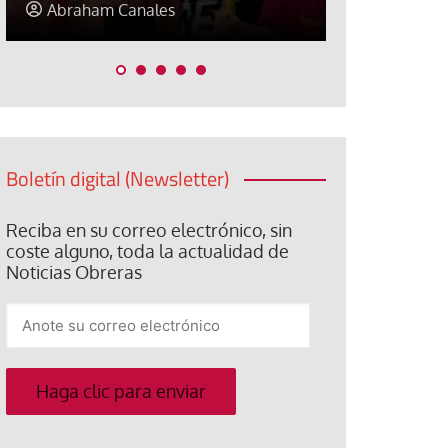
Elisa Brey
Jose Luis P
Boletín digital (Newsletter)
Reciba en su correo electrónico, sin
coste alguno, toda la actualidad de
Noticias Obreras
Anote
su
correo
electrónico
Haga clic para enviar