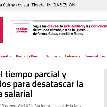
a última revista
Tienda
INICIA SESIÓN
tegral
Pueblo de Dios
Opinión
Entrevista
Tema del mes
liar, otro estilo
Iglesia
Editorial
 tiempo parcial y
posible
La oración de cada día
Blog De paso…
 la creación
ados para desatascar la
Vaticano
Blog Eutopía
 salarial
El termómetro
Blog El Evangelio del trabajo
El Evangelio en tu vida
Blog Desde mi azotea
táPasando
8M2026. Día Internacional de la Mujer
,