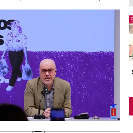
El atrio
Viñeta
In memoriam
Tribuna
Blog Sembrando sueños,
recogiendo humanidad
Blog Mensajes guardados
La columna