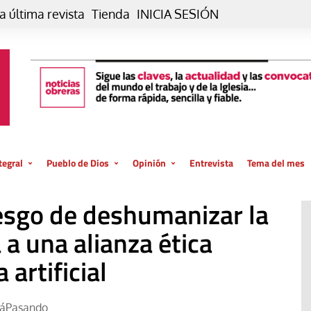
a última revista
Tienda
INICIA SESIÓN
tegral
Pueblo de Dios
Opinión
Entrevista
Tema del mes
liar, otro estilo
Iglesia
Editorial
iesgo de deshumanizar la
posible
La oración de cada día
Blog De paso…
 la creación
a una alianza ética
Vaticano
Blog Eutopía
 artificial
El termómetro
Blog El Evangelio del trabajo
El Evangelio en tu vida
Blog Desde mi azotea
táPasando