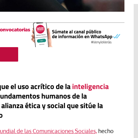
ue el uso acrítico de la
inteligencia
s fundamentos humanos de la
ianza ética y social que sitúe la
o
Libro
Revista de Verano
 “artífices de
Potencia transformadora de la
undial de las Comunicaciones Sociales,
hecho
dulzura y la paz