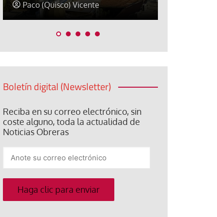
David Alvarado
José Luis Ig
Boletín digital (Newsletter)
Reciba en su correo electrónico, sin
coste alguno, toda la actualidad de
Noticias Obreras
Anote
su
correo
electrónico
Haga clic para enviar