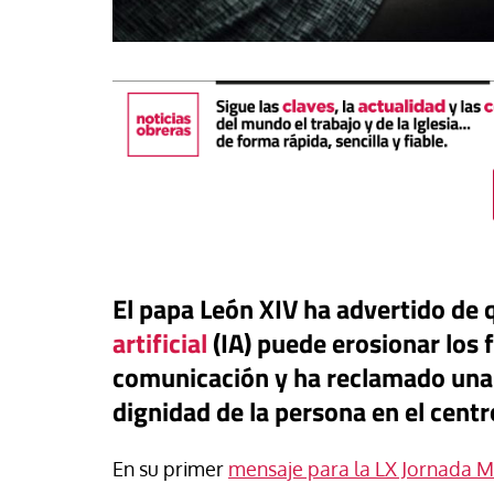
El papa León XIV ha advertido de q
artificial
(IA) puede erosionar lo
buna
comunicación y ha reclamado una al
aís de los 30 minutos: España
dignidad de la persona en el centr
#EstáPasando
eba una estrategia para vivir
n pueblo con todos los
León XIV anima a ser
En su primer
mensaje para la LX Jornada M
echos
paz”