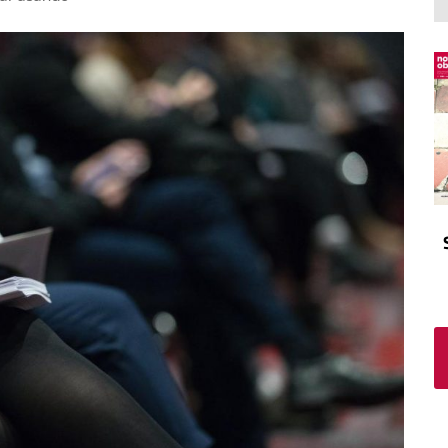
El atrio
Viñeta
In memoriam
Tribuna
Blog Sembrando sueños,
recogiendo humanidad
Blog Mensajes guardados
La columna