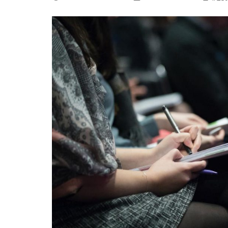
La mundialización
Cine
El amor en el mundo
Dos minutos
Los empobrecidos por el
Aplicaciones
mundo
Música
Radio — Mundo obrero hoy
Poesía
Vidas precarias
Relato