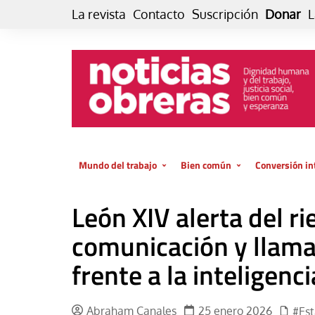
Skip
La revista
Contacto
Suscripción
Donar
L
to
content
Mundo del trabajo
Bien común
Conversión in
Datos e indicadores
Política
Otra vida fami
León XIV alerta del r
de vida… es 
El trabajo es para la vida
Economía
El cuidado de
comunicación y llama 
GlobalizAcción
Experiencia
frente a la inteligencia
INFOR. Boletín informativo del
MMTC
Cultura
Laboral
Libro
Abraham Canales
25 enero 2026
#Es