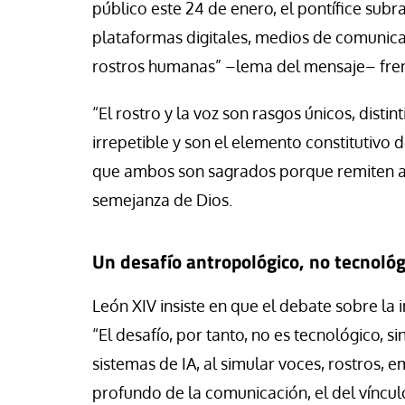
público este 24 de enero, el pontífice sub
a Belén López
Jose Luis Palacios
plataformas digitales, medios de comunicac
rostros humanas” –lema del mensaje– frente
“El rostro y la voz son rasgos únicos, disti
irrepetible y son el elemento constitutivo
que ambos son sagrados porque remiten a 
semejanza de Dios.
Un desafío antropológico, no tecnológ
León XIV insiste en que el debate sobre la 
“El desafío, por tanto, no es tecnológico, s
sistemas de IA, al simular voces, rostros, 
profundo de la comunicación, el del víncu