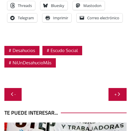
Threads
Bluesky
Mastodon
Telegram
Imprimir
Correo electrónico
Desahucios
Escudo Social
NiUnDesahucioMás
Navegación
-
+
de
entradas
TE PUEDE INTERESAR...