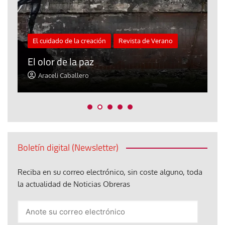
El cuidado de la creación
Revista de Verano
«
El olor de la paz
a
Araceli Caballero
Boletín digital (Newsletter)
Reciba en su correo electrónico, sin coste alguno, toda
la actualidad de Noticias Obreras
Anote
su