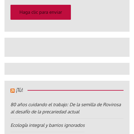
correo
electrónico
Haga clic para enviar
¡Tú!
80 años cuidando el trabajo: De la semilla de Rovirosa
al desafío de la precariedad actual
Ecología integral y barrios ignorados