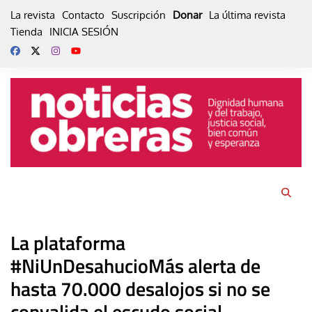
Skip
La revista
Contacto
Suscripción
Donar
La última revista
to
Tienda
INICIA SESIÓN
content
La plataforma
#NiUnDesahucioMás alerta de
hasta 70.000 desalojos si no se
convalida el escudo social