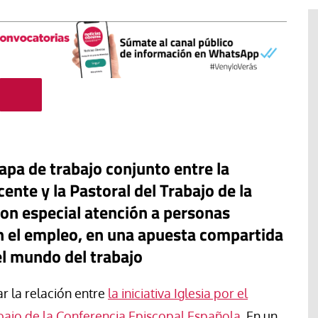
tapa de trabajo conjunto entre la
cente y la Pastoral del Trabajo de la
on especial atención a personas
en el empleo, en una apuesta compartida
acan la
el mundo del trabajo
#EstáPasando
de la
ordinaria al
Enrique Angelelli, el obispo
r la relación entre
la iniciativa Iglesia por el
pleo
asesinado hace 50 años
bajo de la Conferencia Episcopal Española
. En un