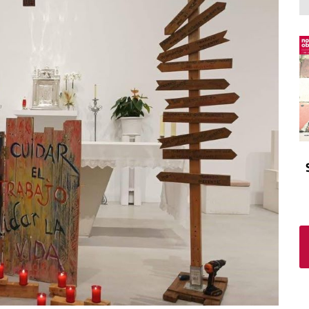
El atrio
Viñeta
In memoriam
Tribuna
Blog Sembrando sueños,
recogiendo humanidad
Blog Mensajes guardados
La columna