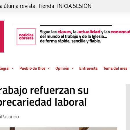
a última revista
Tienda
INICIA SESIÓN
tegral
Pueblo de Dios
Opinión
Entrevista
Tema del mes
liar, otro estilo
Iglesia
Editorial
trabajo refuerzan su
posible
La oración de cada día
Blog De paso…
 la creación
precariedad laboral
Vaticano
Blog Eutopía
El termómetro
Blog El Evangelio del trabajo
áPasando
El Evangelio en tu vida
Blog Desde mi azotea