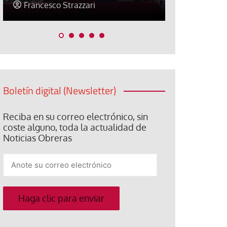
Jose Luis Palacios
Jose Luis P
Boletín digital (Newsletter)
Reciba en su correo electrónico, sin
coste alguno, toda la actualidad de
Noticias Obreras
Anote
su
correo
electrónico
Haga clic para enviar