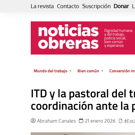
Skip
La revista
Contacto
Suscripción
Donar
L
to
content
Mundo del trabajo
Bien común
Conversión in
Datos e indicadores
Política
Otra vida fami
ITD y la pastoral del 
de vida… es 
El trabajo es para la vida
Economía
El cuidado de
coordinación ante la 
GlobalizAcción
Experiencia
INFOR. Boletín informativo del
MMTC
Cultura
Abraham Canales
21 enero 2026
#Est
Laboral
Libro