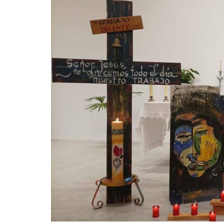
La mundialización
Cine
El amor en el mundo
Dos minutos
Los empobrecidos por el
Aplicaciones
mundo
Música
Radio — Mundo obrero hoy
Poesía
Vidas precarias
Relato