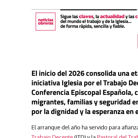
El inicio del 2026 consolida una e
iniciativa Iglesia por el Trabajo De
Conferencia Episcopal Española, c
#EstáPasando
migrantes, familias y seguridad 
buna
Los sindicatos dest
por la dignidad y la esperanza en 
o más que OnlyFans: el
aportación positiva 
anaje digital que monetiza la
regularización extra
El arranque del año ha servido para afianza
midad de las jóvenes
crecimiento del em
Trabajo Decente
(ITD) y la
Pastoral del Tra