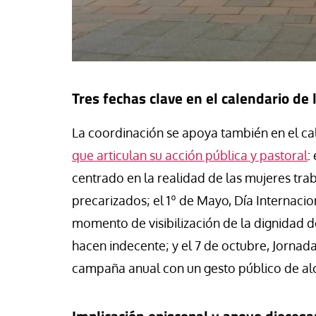
Tres fechas clave en el calendario de l
La coordinación se apoya también en el ca
que articulan su acción pública y pastoral
:
centrado en la realidad de las mujeres tra
precarizados; el 1º de Mayo, Día Internaci
momento de visibilización de la dignidad de
hacen indecente; y el 7 de octubre, Jornad
campaña anual con un gesto público de al
Implicación episcopal y apoyo dioces