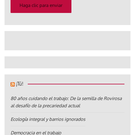
electrónico
Haga clic para enviar
¡Tú!
80 años cuidando el trabajo: De la semilla de Rovirosa
al desafío de la precariedad actual
Ecología integral y barrios ignorados
Democracia en el trabajo