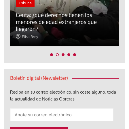
Tribuna
Ceuta: ¿qué derechos tienen los
P
menores de edad extranjeros que
r
llegaron?
m
Elisa Brey
Boletín digital (Newsletter)
Reciba en su correo electrónico, sin coste alguno, toda
la actualidad de Noticias Obreras
Anote
su
correo