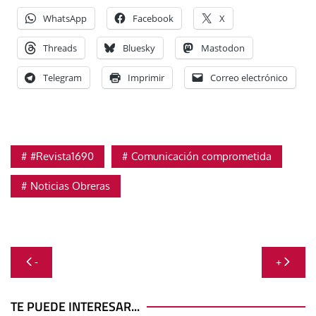
WhatsApp
Facebook
X
Threads
Bluesky
Mastodon
Telegram
Imprimir
Correo electrónico
#Revista1690
Comunicación comprometida
Noticias Obreras
Navegación
-
+
de
entradas
TE PUEDE INTERESAR...