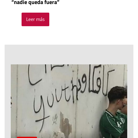
“nadie queda fuera”
Leer más