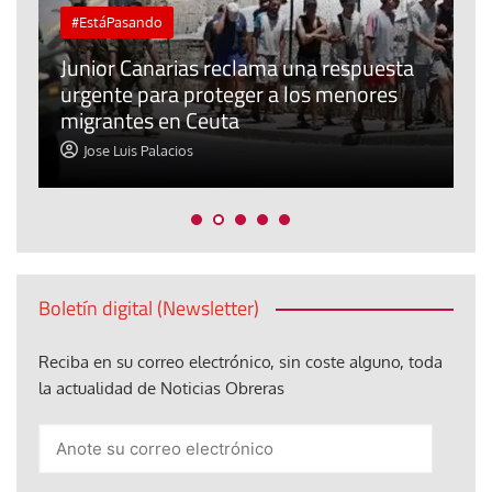
#EstáPasando
e
n
Junior Canarias reclama una respuesta
urgente para proteger a los menores
P
migrantes en Ceuta
y
Jose Luis Palacios
Boletín digital (Newsletter)
Reciba en su correo electrónico, sin coste alguno, toda
la actualidad de Noticias Obreras
Anote
su
correo