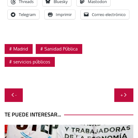
Threads
Bluesky
Mastodon
Telegram
Imprimir
Correo electrónico
Madrid
Sanidad Pública
servicios públicos
Navegación
-
+
de
entradas
TE PUEDE INTERESAR...