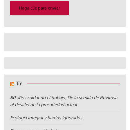
electrónico
Haga clic para enviar
¡Tú!
80 años cuidando el trabajo: De la semilla de Rovirosa
al desafío de la precariedad actual
Ecología integral y barrios ignorados