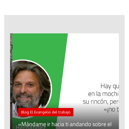
M
Blog El Evangelio del trabajo
A
«Mándame ir hacia ti andando sobre el
d