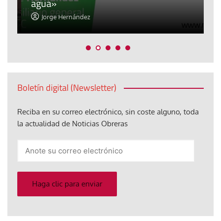
agua»
t
Jorge Hernández
Boletín digital (Newsletter)
Reciba en su correo electrónico, sin coste alguno, toda
la actualidad de Noticias Obreras
Anote
su
correo
electrónico
Haga clic para enviar