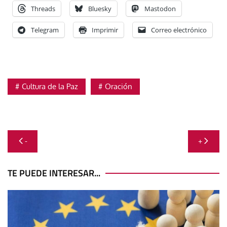
Threads
Bluesky
Mastodon
Telegram
Imprimir
Correo electrónico
Cultura de la Paz
Oración
Navegación
-
+
de
entradas
TE PUEDE INTERESAR...