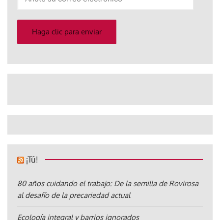
su
correo
electrónico
Haga clic para enviar
¡Tú!
80 años cuidando el trabajo: De la semilla de Rovirosa
al desafío de la precariedad actual
Ecología integral y barrios ignorados