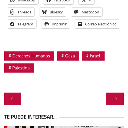
WhatsApp
Facebook
X
Threads
Bluesky
Mastodon
Telegram
Imprimir
Correo electrónico
Derechos Humanos
Gaza
Israel
Palestina
Navegación
-
+
de
entradas
TE PUEDE INTERESAR...