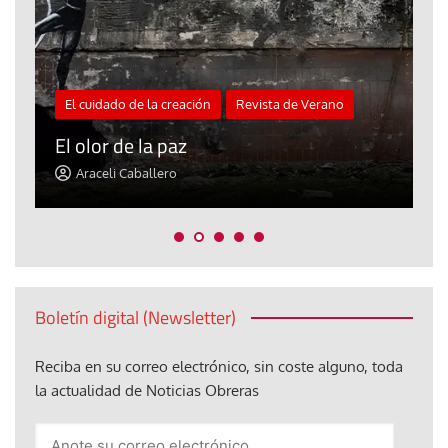
El cuidado de la creación
Revista de Verano
«
El olor de la paz
a
Araceli Caballero
Boletín digital (Newsletter)
Reciba en su correo electrónico, sin coste alguno, toda
la actualidad de Noticias Obreras
Anote