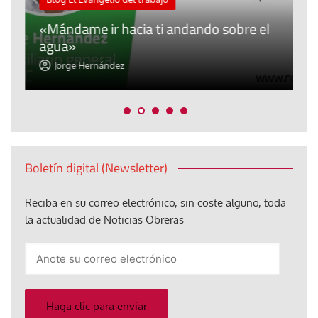
A
«Mándame ir hacia ti andando sobre el
d
agua»
t
Jorge Hernández
Boletín digital (Newsletter)
Reciba en su correo electrónico, sin coste alguno, toda
la actualidad de Noticias Obreras
Anote
su
correo
electrónico
Haga clic para enviar