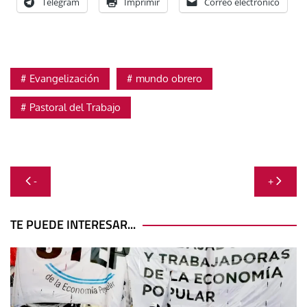
Telegram
Imprimir
Correo electrónico
Evangelización
mundo obrero
Pastoral del Trabajo
Navegación
-
+
de
entradas
TE PUEDE INTERESAR...