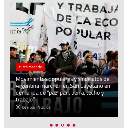
#EstáPasando
Movimientos populares y sindicatos de
Argentina marchan en San Cayetano en
J
l
demanda de “paz, pan, tierra, techo y
u
trabajo”
m
Jose Luis Palacios