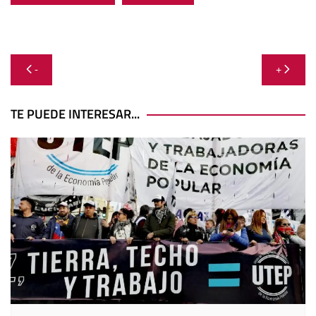
Navegación
-
+
de
entradas
TE PUEDE INTERESAR...