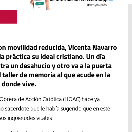
on movilidad reducida, Vicenta Navarro
la práctica su ideal cristiano. Un día
ra un desahucio y otro va a la puerta
 taller de memoria al que acude en la
 donde vive.
#EstáPasando
Obrera de Acción Católica (HOAC) hace ya
“Aquí se está defendiendo la
 sacerdote que le había sugerido que en este
ruguay,
democracia” afirma Roberto
s inquietudes vitales.
rincipios de
Saviano ante la comunidad que
resiste el desalojo de Spin Time