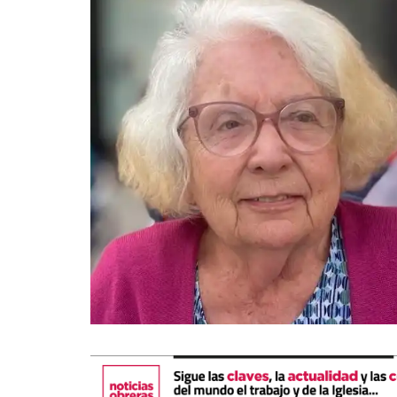
La mundialización
Cine
El amor en el mundo
Dos minutos
Los empobrecidos por el
Aplicaciones
mundo
Música
Radio — Mundo obrero hoy
Poesía
Vidas precarias
Relato