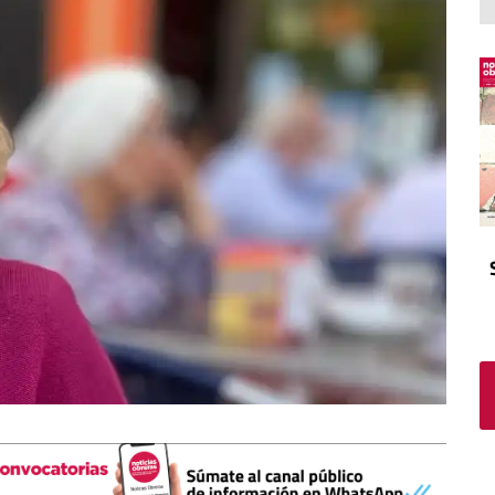
El atrio
Viñeta
In memoriam
Tribuna
Blog Sembrando sueños,
recogiendo humanidad
Blog Mensajes guardados
La columna