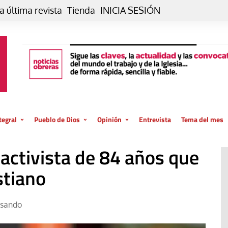
a última revista
Tienda
INICIA SESIÓN
tegral
Pueblo de Dios
Opinión
Entrevista
Tema del mes
liar, otro estilo
Iglesia
Editorial
activista de 84 años que
posible
La oración de cada día
Blog De paso…
 la creación
stiano
Vaticano
Blog Eutopía
El termómetro
Blog El Evangelio del trabajo
asando
El Evangelio en tu vida
Blog Desde mi azotea