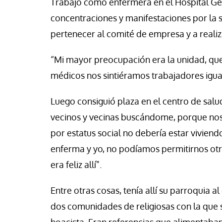
Trabajó como enfermera en el Hospital Ge
se Luis Palacios
Jose Luis Palacios
concentraciones y manifestaciones por la s
pertenecer al comité de empresa y a realiza
“Mi mayor preocupación era la unidad, qu
médicos nos sintiéramos trabajadores igu
Luego consiguió plaza en el centro de salud 
vecinos y vecinas buscándome, porque no
por estatus social no debería estar viviend
enferma y yo, no podíamos permitirnos ot
era feliz allí”.
Entre otras cosas, tenía allí su parroquia a
dos comunidades de religiosas con la que 