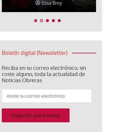
Elisa Brey
Jose Luis P
Boletín digital (Newsletter)
Reciba en su correo electrónico, sin
coste alguno, toda la actualidad de
Noticias Obreras
Anote
su
correo
electrónico
Haga clic para enviar