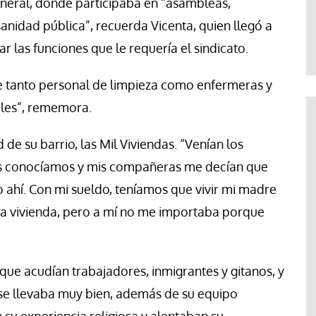
neral, donde participaba en “asambleas,
Abraham Canales
anidad pública”, recuerda Vicenta, quien llegó a
r las funciones que le requería el sindicato.
e tanto personal de limpieza como enfermeras y
ales”, rememora.
de su barrio, las Mil Viviendas. “Venían los
s conocíamos y mis compañeras me decían que
o ahí. Con mi sueldo, teníamos que vivir mi madre
ra vivienda, pero a mí no me importaba porque
l que acudían trabajadores, inmigrantes y gitanos, y
se llevaba muy bien, además de su equipo