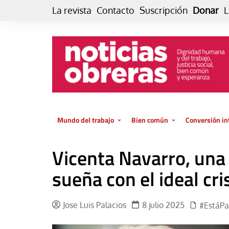
Skip
La revista
Contacto
Suscripción
Donar
L
to
content
Mundo del trabajo
Bien común
Conversión in
Datos e indicadores
Política
Otra vida fami
Vicenta Navarro, una 
de vida… es 
El trabajo es para la vida
Economía
El cuidado de
sueña con el ideal cri
GlobalizAcción
Experiencia
INFOR. Boletín informativo del
MMTC
Cultura
Jose Luis Palacios
8 julio 2025
#EstáP
Laboral
Libro