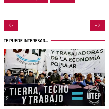
Navegación
-
+
de
entradas
TE PUEDE INTERESAR...