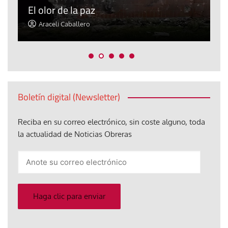
El olor de la paz
a
Araceli Caballero
Boletín digital (Newsletter)
Reciba en su correo electrónico, sin coste alguno, toda
la actualidad de Noticias Obreras
Anote
su
correo
electrónico
Haga clic para enviar