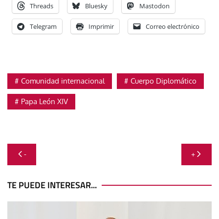
Threads
Bluesky
Mastodon
Telegram
Imprimir
Correo electrónico
Comunidad internacional
Cuerpo Diplomático
Papa León XIV
Navegación
-
+
de
entradas
TE PUEDE INTERESAR...