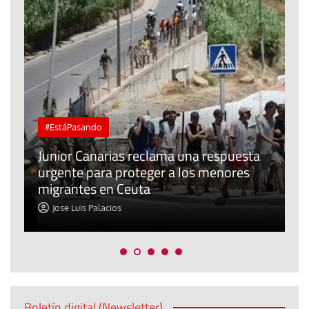
#EstáPasando
e
n
Junior Canarias reclama una respuesta
urgente para proteger a los menores
P
migrantes en Ceuta
y
Jose Luis Palacios
Boletín digital (Newsletter)