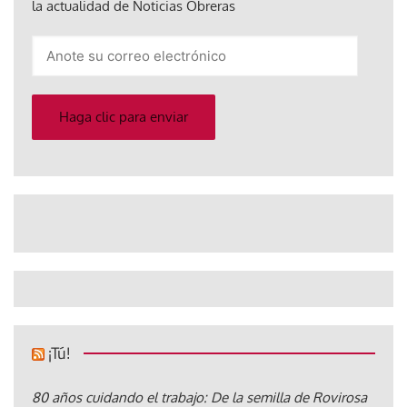
la actualidad de Noticias Obreras
Anote
su
correo
electrónico
Haga clic para enviar
¡Tú!
80 años cuidando el trabajo: De la semilla de Rovirosa