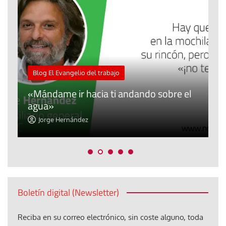
M
Blog El Evangelio del trabajo
A
«Mándame ir hacia ti andando sobre el
d
agua»
t
Jorge Hernández
Boletín digital (Newsletter)
Reciba en su correo electrónico, sin coste alguno, toda