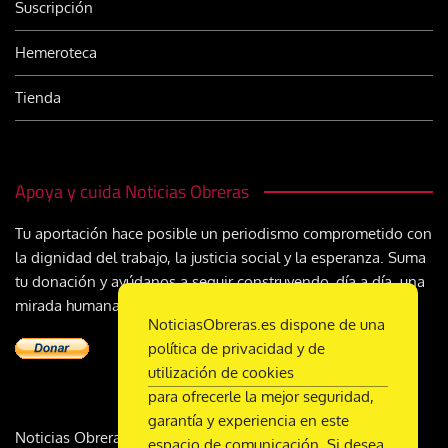
Suscripción
Hemeroteca
Tienda
Apoya y cuida Noticias Obreras
Tu aportación hace posible un periodismo comprometido con
la dignidad del trabajo, la justicia social y la esperanza. Suma
tu donación y ayúdanos a seguir construyendo, día a día, una
mirada humana y cristiana sobre el mundo del trabajo
NoticiasObreras.es dispone de una
política de privacidad y de
utilización de cookies
para ofrecerle la mejor seguridad,
garantía y experiencia en este
Noticias Obreras | DL M-2359-1958 | ISSN 2340-9231 |
espacio de comunicación. Si desea