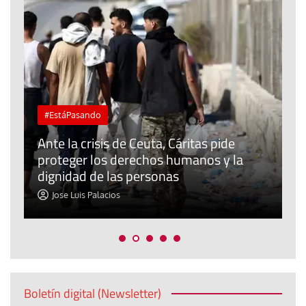
#EstáPasando
L
Ante la crisis de Ceuta, Cáritas pide
j
proteger los derechos humanos y la
t
dignidad de las personas
p
Jose Luis Palacios
Boletín digital (Newsletter)