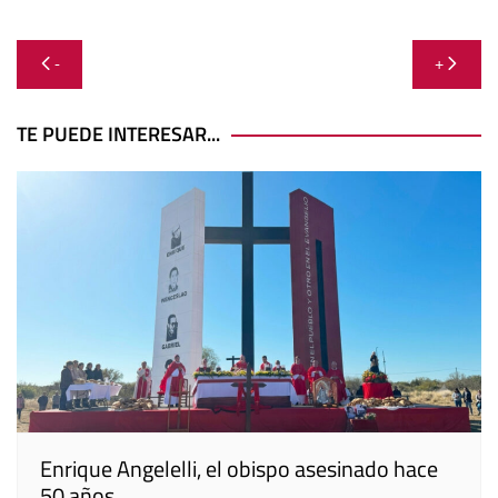
Navegación
-
+
de
entradas
TE PUEDE INTERESAR...
Enrique Angelelli, el obispo asesinado hace
50 años