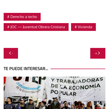
Derecho a techo
JOC — Juventud Obrera Cristiana
Vivienda
Navegación
-
+
de
entradas
TE PUEDE INTERESAR...