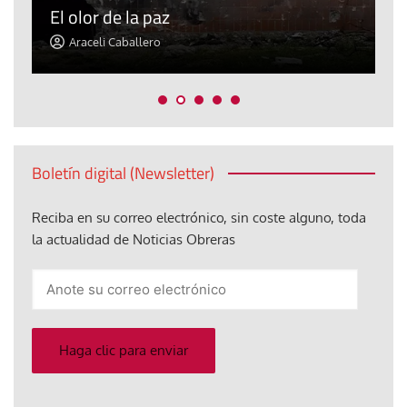
El olor de la paz
a
Araceli Caballero
Boletín digital (Newsletter)
Reciba en su correo electrónico, sin coste alguno, toda
la actualidad de Noticias Obreras
Anote
su
correo
electrónico
Haga clic para enviar