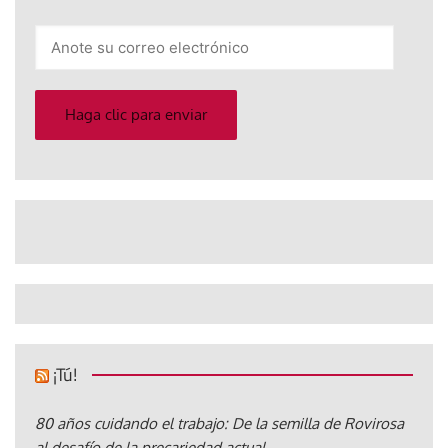
Anote
su
correo
electrónico
Haga clic para enviar
¡Tú!
80 años cuidando el trabajo: De la semilla de Rovirosa
al desafío de la precariedad actual