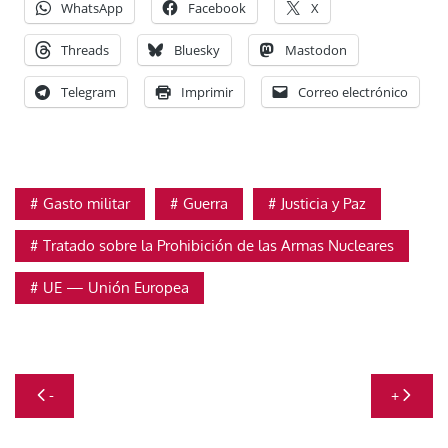
WhatsApp
Facebook
X
Threads
Bluesky
Mastodon
Telegram
Imprimir
Correo electrónico
Gasto militar
Guerra
Justicia y Paz
Tratado sobre la Prohibición de las Armas Nucleares
UE — Unión Europea
Navegación
-
+
de