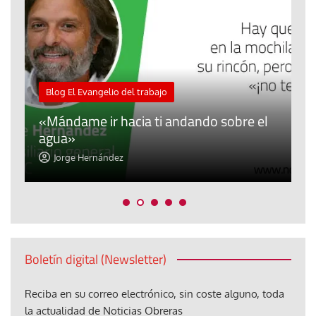
M
Blog El Evangelio del trabajo
A
«Mándame ir hacia ti andando sobre el
d
agua»
t
Jorge Hernández
Boletín digital (Newsletter)
Reciba en su correo electrónico, sin coste alguno, toda
la actualidad de Noticias Obreras