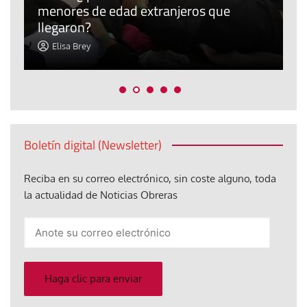
menores de edad extranjeros que
m
llegaron?
c
Elisa Brey
Boletín digital (Newsletter)
Reciba en su correo electrónico, sin coste alguno, toda
la actualidad de Noticias Obreras
Anote
su
correo
electrónico
Haga clic para enviar