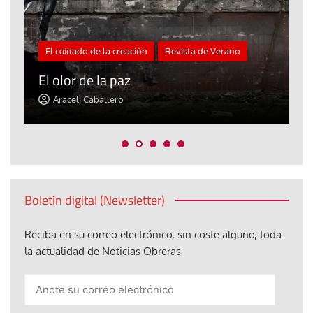
El cuidado de la creación
Revista de Verano
«
El olor de la paz
a
Araceli Caballero
Boletín digital (Newsletter)
Reciba en su correo electrónico, sin coste alguno, toda
la actualidad de Noticias Obreras
Anote
su