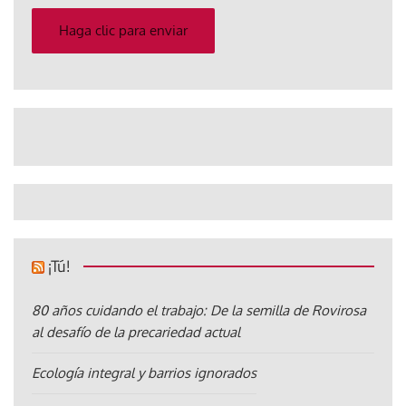
correo
electrónico
Haga clic para enviar
¡Tú!
80 años cuidando el trabajo: De la semilla de Rovirosa
al desafío de la precariedad actual
Ecología integral y barrios ignorados