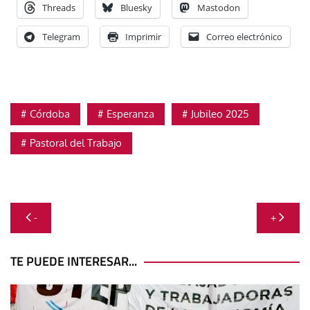
Threads
Bluesky
Mastodon
Telegram
Imprimir
Correo electrónico
Córdoba
Esperanza
Jubileo 2025
Pastoral del Trabajo
Navegación
-
+
de
entradas
TE PUEDE INTERESAR...