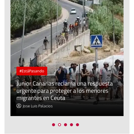
#EstáPasando
e
n
Junior Canarias reclama una respuesta
urgente para proteger a los menores
P
migrantes en Ceuta
y
Jose Luis Palacios