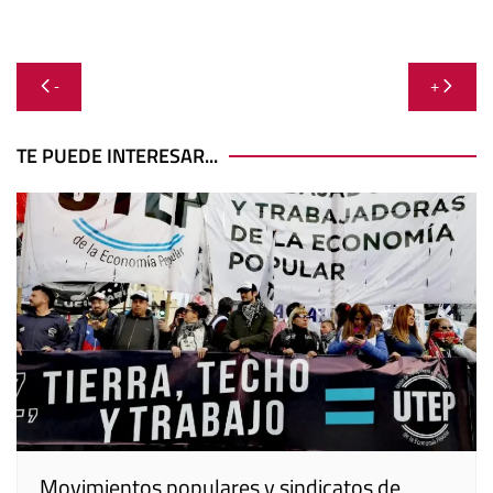
Navegación
-
+
de
entradas
TE PUEDE INTERESAR...
Movimientos populares y sindicatos de