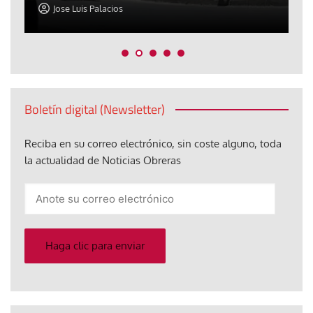
Jose Luis Palacios
Boletín digital (Newsletter)
Reciba en su correo electrónico, sin coste alguno, toda
la actualidad de Noticias Obreras
Anote
su
correo
electrónico
Haga clic para enviar