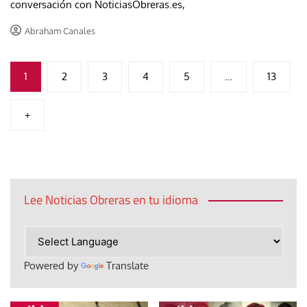
conversación con NoticiasObreras.es,
Abraham Canales
Paginación
1
2
3
4
5
…
13
de
+
entradas
Lee Noticias Obreras en tu idioma
Powered by
Translate