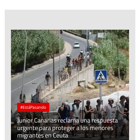
#EstáPasando
e
n
Junior Canarias reclama una respuesta
urgente para proteger a los menores
P
migrantes en Ceuta
y