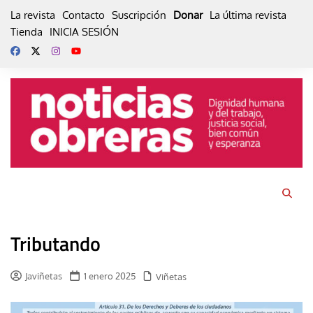
Skip
La revista
Contacto
Suscripción
Donar
La última revista
to
Tienda
INICIA SESIÓN
content
Tributando
Javiñetas
1 enero 2025
Viñetas