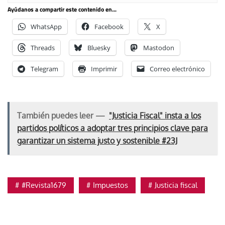
Ayúdanos a compartir este contenido en...
WhatsApp
Facebook
X
Threads
Bluesky
Mastodon
Telegram
Imprimir
Correo electrónico
También puedes leer —
"Justicia Fiscal" insta a los
partidos políticos a adoptar tres principios clave para
garantizar un sistema justo y sostenible #23J
#Revista1679
Impuestos
Justicia fiscal