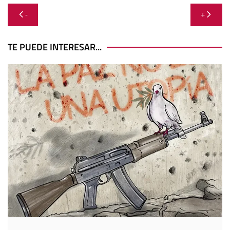
Navegación
-
+
de
entradas
TE PUEDE INTERESAR...