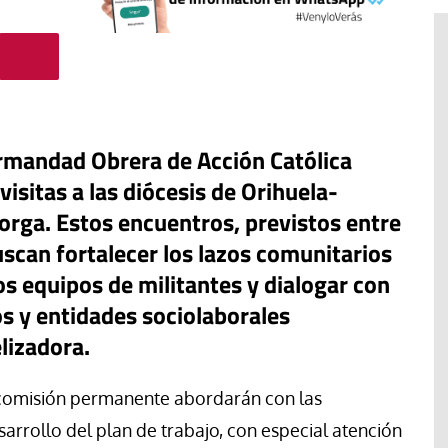
rmandad Obrera de Acción Católica
visitas a las diócesis de Orihuela-
torga. Estos encuentros, previstos entre
buscan fortalecer los lazos comunitarios
os equipos de militantes y dialogar con
s y entidades sociolaborales
#EstáPasando
lizadora.
“Aquí se está defendiendo la
ruguay,
democracia” afirma Roberto
 comisión permanente abordarán con las
rincipios de
Saviano ante la comunidad que
resiste el desalojo de Spin Time
sarrollo del plan de trabajo, con especial atención