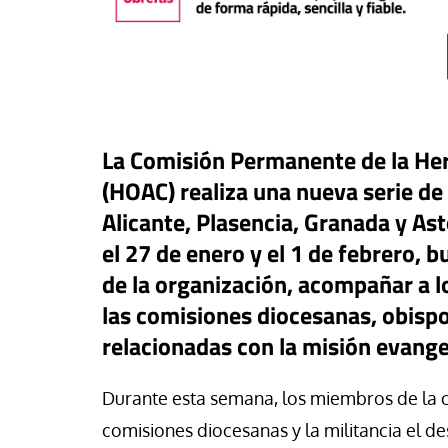
La Comisión Permanente de la He
(HOAC) realiza una nueva serie de 
Alicante, Plasencia, Granada y As
el 27 de enero y el 1 de febrero, 
de la organización, acompañar a l
las comisiones diocesanas, obispo
táPasando
relacionadas con la misión evange
#EstáPasando
oral de Migraciones pide una
uesta urgente para más de
León XIV visitará U
Durante esta semana, los miembros de la
00 menores que permanecen
Argentina y Perú a p
euta
noviembre
comisiones diocesanas y la militancia el de