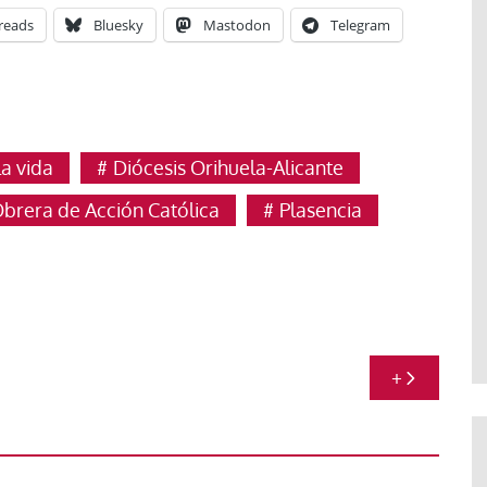
reads
Bluesky
Mastodon
Telegram
la vida
Diócesis Orihuela-Alicante
era de Acción Católica
Plasencia
+