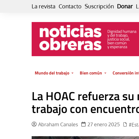
Skip
La revista
Contacto
Suscripción
Donar
L
to
content
Mundo del trabajo
Bien común
Conversión in
Datos e indicadores
Política
Otra vida fami
La HOAC refuerza su 
de vida… es 
El trabajo es para la vida
Economía
El cuidado de
trabajo con encuentro
GlobalizAcción
Experiencia
INFOR. Boletín informativo del
MMTC
Cultura
Abraham Canales
27 enero 2025
#Es
Laboral
Libro