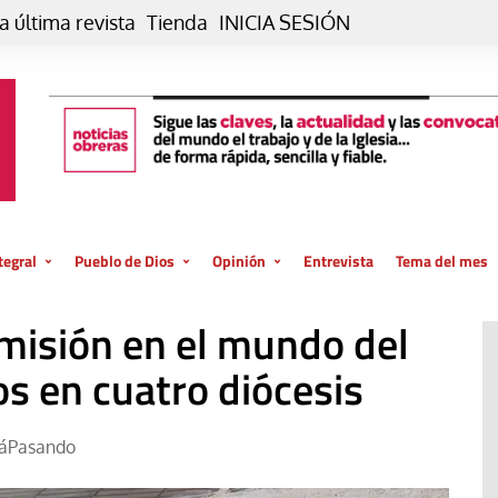
a última revista
Tienda
INICIA SESIÓN
tegral
Pueblo de Dios
Opinión
Entrevista
Tema del mes
liar, otro estilo
Iglesia
Editorial
misión en el mundo del
posible
La oración de cada día
Blog De paso…
 la creación
s en cuatro diócesis
Vaticano
Blog Eutopía
El termómetro
Blog El Evangelio del trabajo
táPasando
El Evangelio en tu vida
Blog Desde mi azotea