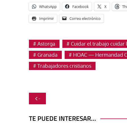
WhatsApp
Facebook
X
Th
Imprimir
Correo electrónico
Astorga
Cuidar el trabajo cuidar 
Granada
HOAC — Hermandad Obr
Trabajadores cristianos
Navegación
-
de
entradas
TE PUEDE INTERESAR...