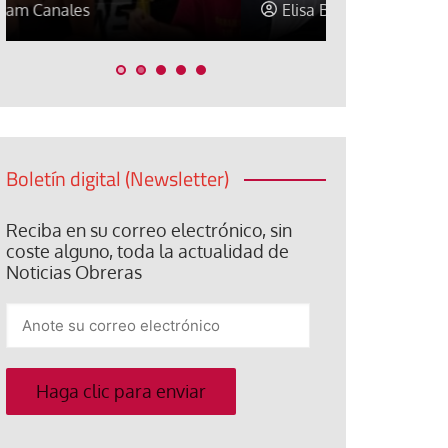
Elisa Brey
Jose Luis P
Boletín digital (Newsletter)
Reciba en su correo electrónico, sin
coste alguno, toda la actualidad de
Noticias Obreras
Anote
su
correo
electrónico
Haga clic para enviar