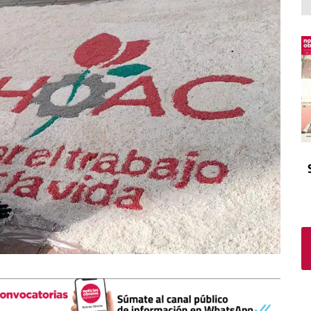
El atrio
Viñeta
In memoriam
Tribuna
Blog Sembrando sueños,
recogiendo humanidad
Blog Mensajes guardados
La columna