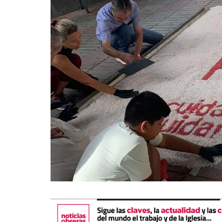
La mundialización
Cine
El amor en el mundo
Dos minutos
Los empobrecidos por el
Aplicaciones
mundo
Música
Radio — Mundo obrero hoy
Poesía
Vidas precarias
Relato