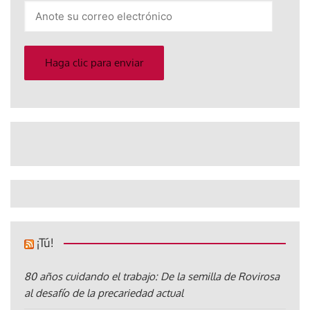
Anote
su
correo
electrónico
Haga clic para enviar
¡Tú!
80 años cuidando el trabajo: De la semilla de Rovirosa
al desafío de la precariedad actual