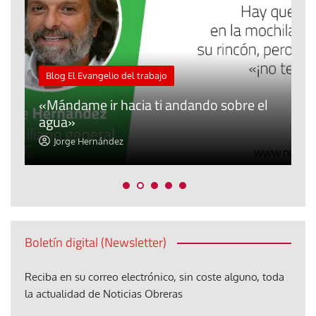
M
Blog El Evangelio del trabajo
A
«Mándame ir hacia ti andando sobre el
d
agua»
t
Jorge Hernández
Boletín digital (Newsletter)
Reciba en su correo electrónico, sin coste alguno, toda
la actualidad de Noticias Obreras