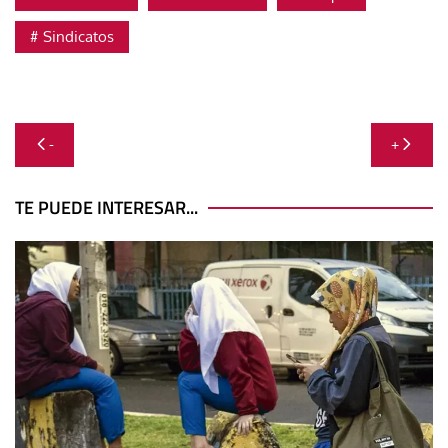
Sindicatos
Navegación
-
+
de
entradas
TE PUEDE INTERESAR...