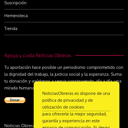
Suscripción
Hemeroteca
Tienda
Apoya y cuida Noticias Obreras
Tu aportación hace posible un periodismo comprometido con
la dignidad del trabajo, la justicia social y la esperanza. Suma
tu donación y ayúdanos a seguir construyendo, día a día, una
mirada humana y cristiana sobre el mundo del trabajo
NoticiasObreras.es dispone de una
política de privacidad y de
utilización de cookies
para ofrecerle la mejor seguridad,
garantía y experiencia en este
Noticias Obreras | DL M-2359-1958 | ISSN 2340-9231 |
espacio de comunicación. Si desea