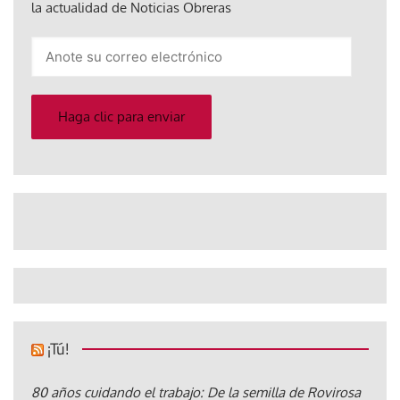
la actualidad de Noticias Obreras
Anote
su
correo
electrónico
Haga clic para enviar
¡Tú!
80 años cuidando el trabajo: De la semilla de Rovirosa