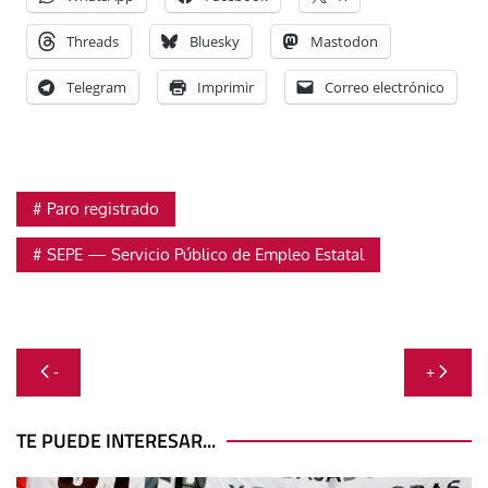
Threads
Bluesky
Mastodon
Telegram
Imprimir
Correo electrónico
Paro registrado
SEPE — Servicio Público de Empleo Estatal
Navegación
-
+
de
entradas
TE PUEDE INTERESAR...