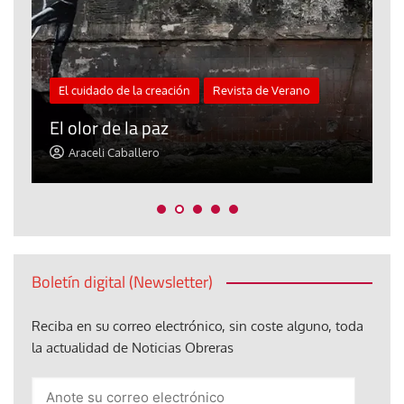
El cuidado de la creación
Revista de Verano
«
El olor de la paz
a
Araceli Caballero
Boletín digital (Newsletter)
Reciba en su correo electrónico, sin coste alguno, toda
la actualidad de Noticias Obreras
Anote