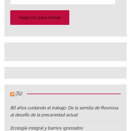
su
correo
electrónico
Haga clic para enviar
¡Tú!
80 años cuidando el trabajo: De la semilla de Rovirosa
al desafío de la precariedad actual
Ecología integral y barrios ignorados