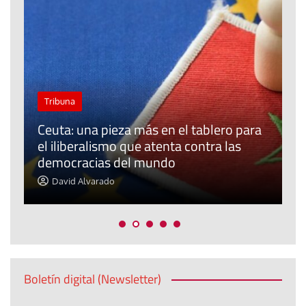
Tribuna
Ceuta: una pieza más en el tablero para
a
el iliberalismo que atenta contra las
democracias del mundo
La
David Alvarado
Boletín digital (Newsletter)