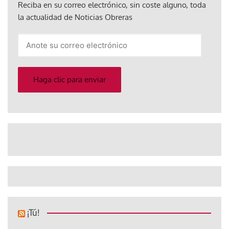
Reciba en su correo electrónico, sin coste alguno, toda
la actualidad de Noticias Obreras
Anote
su
correo
electrónico
Haga clic para enviar
¡Tú!