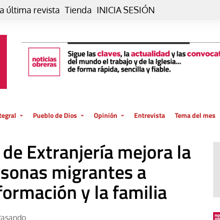
a última revista
Tienda
INICIA SESIÓN
tegral
Pueblo de Dios
Opinión
Entrevista
Tema del mes
liar, otro estilo
Iglesia
Editorial
de Extranjería mejora la
posible
La oración de cada día
Blog De paso…
 la creación
ersonas migrantes a
Vaticano
Blog Eutopía
 formación y la familia
El termómetro
Blog El Evangelio del trabajo
El Evangelio en tu vida
Blog Desde mi azotea
Pasando