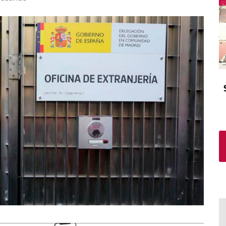
El atrio
Viñeta
In memoriam
Tribuna
Blog Sembrando sueños,
recogiendo humanidad
Blog Mensajes guardados
La columna