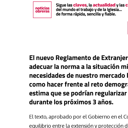
El nuevo Reglamento de Extranjerí
adecuar la norma a la situación mi
buna
necesidades de nuestro mercado la
a: una pieza más en el
como hacer frente al reto demográ
ero para el iliberalismo que
estima que se podrían regulariza
Tribuna
ta contra las democracias
durante los próximos 3 años.
 mundo
La otra orilla
vid Alvarado
José Luis Iglesias
El texto, aprobado por el Gobierno en el C
equilibrio entre la extensión y protección 