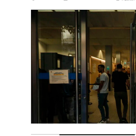
La mundialización
Cine
El amor en el mundo
Dos minutos
Los empobrecidos por el
Aplicaciones
mundo
Música
Radio — Mundo obrero hoy
Poesía
Vidas precarias
Relato