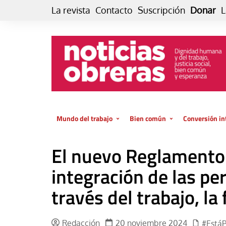
Skip
La revista
Contacto
Suscripción
Donar
L
to
content
Mundo del trabajo
Bien común
Conversión in
Datos e indicadores
Política
Otra vida fami
El nuevo Reglamento 
de vida… es 
El trabajo es para la vida
Economía
El cuidado de
integración de las p
GlobalizAcción
Experiencia
través del trabajo, la
INFOR. Boletín informativo del
MMTC
Cultura
Laboral
Libro
Redacción
20 noviembre 2024
#Está