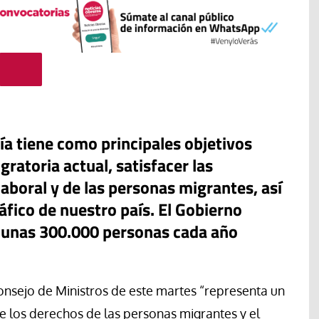
a tiene como principales objetivos
gratoria actual, satisfacer las
#EstáPasando
boral y de las personas migrantes, así
Movimientos populares y
fico de nuestro país. El Gobierno
sindicatos de Argentina marchan
r unas 300.000 personas cada año
en San Cayetano en demanda de
“paz, pan, tierra, techo y trabajo”
Jose Luis Palacios
onsejo de Ministros de este martes “representa un
de los derechos de las personas migrantes y el