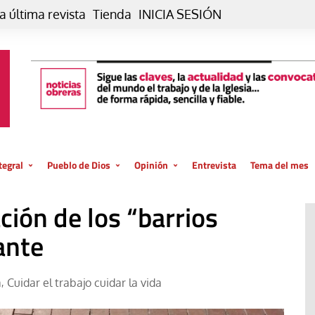
a última revista
Tienda
INICIA SESIÓN
tegral
Pueblo de Dios
Opinión
Entrevista
Tema del mes
liar, otro estilo
Iglesia
Editorial
ción de los “barrios
posible
La oración de cada día
Blog De paso…
 la creación
ante
Vaticano
Blog Eutopía
El termómetro
Blog El Evangelio del trabajo
a
Cuidar el trabajo cuidar la vida
,
El Evangelio en tu vida
Blog Desde mi azotea