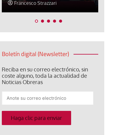
Jose Luis Palacios
Jose Luis P
Boletín digital (Newsletter)
Reciba en su correo electrónico, sin
coste alguno, toda la actualidad de
Noticias Obreras
Anote
su
correo
electrónico
Haga clic para enviar