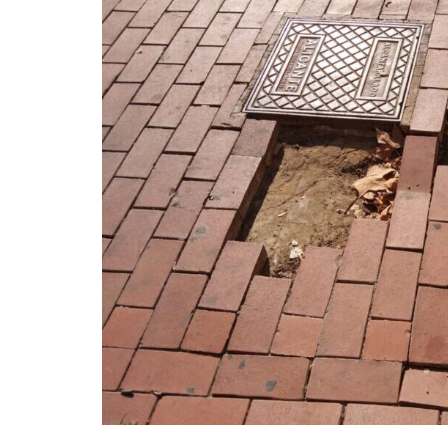
La mundialización
Cine
El amor en el mundo
Dos minutos
Los empobrecidos por el
Aplicaciones
mundo
Música
Radio — Mundo obrero hoy
Poesía
Vidas precarias
Relato