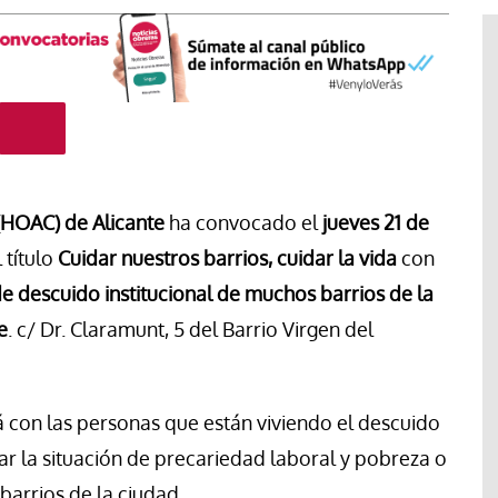
HOAC) de Alicante
ha convocado el
jueves 21 de
 título
Cuidar nuestros barrios, cuidar la vida
con
de descuido institucional de muchos barrios de la
e
. c/ Dr. Claramunt, 5 del Barrio Virgen del
acan la
#EstáPasando
de la
rá con las personas que están viviendo el descuido
ordinaria al
Enrique Angelelli, el obispo
ar la situación de precariedad laboral y pobreza o
pleo
asesinado hace 50 años
barrios de la ciudad.