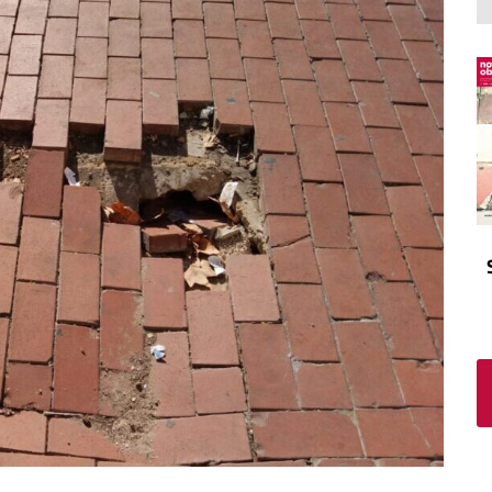
El atrio
Viñeta
In memoriam
Tribuna
Blog Sembrando sueños,
recogiendo humanidad
Blog Mensajes guardados
La columna