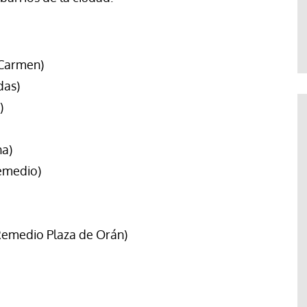
Francesco Strazzari
 Carmen)
das)
)
na)
emedio)
Remedio Plaza de Orán)