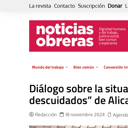
Skip
La revista
Contacto
Suscripción
Donar
L
to
content
Mundo del trabajo
Bien común
Conversión in
Datos e indicadores
Política
Otra vida fami
Diálogo sobre la situa
de vida… es 
El trabajo es para la vida
Economía
El cuidado de
descuidados” de Alic
GlobalizAcción
Experiencia
INFOR. Boletín informativo del
MMTC
Cultura
Redacción
18 noviembre 2024
Agend
Laboral
Libro