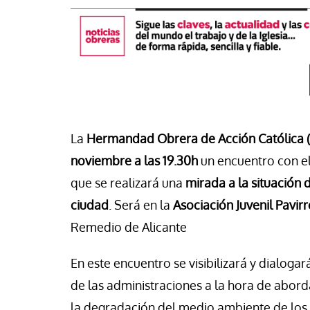
La
Hermandad Obrera de Acción Católica (
noviembre a las 19.30h
un encuentro con el
que se realizará una
mirada a la situación 
ciudad
. Será en la
Asociación Juvenil Pavirr
#EstáPasando
Remedio de Alicante
buna
Los sindicatos dest
o más que OnlyFans: el
aportación positiva 
En este encuentro se visibilizará y dialoga
anaje digital que monetiza la
regularización extra
de las administraciones a la hora de abord
midad de las jóvenes
crecimiento del em
la degradación del medio ambiente de los 