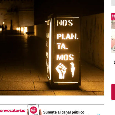
El atrio
Viñeta
In memoriam
Tribuna
Blog Sembrando sueños,
recogiendo humanidad
Blog Mensajes guardados
La columna