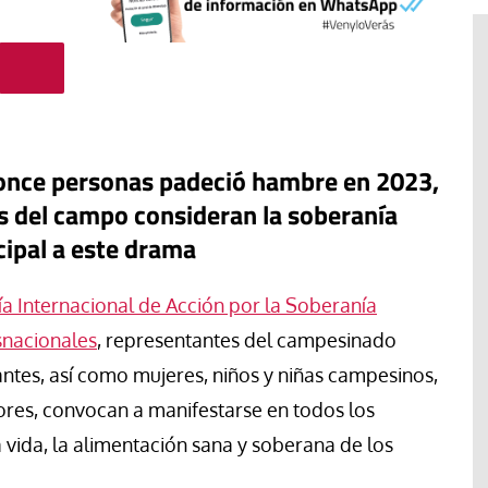
 once personas padeció hambre en 2023,
 del campo consideran la soberanía
cipal a este drama
ía Internacional de Acción por la Soberanía
snacionales
, representantes del campesinado
ntes, así como mujeres, niños y niñas campesinos,
acan la
#EstáPasando
res, convocan a manifestarse en todos los
de la
ordinaria al
Enrique Angelelli, el obispo
 vida, la alimentación sana y soberana de los
pleo
asesinado hace 50 años