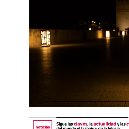
La mundialización
Cine
El amor en el mundo
Dos minutos
Los empobrecidos por el
Aplicaciones
mundo
Música
Radio — Mundo obrero hoy
Poesía
Vidas precarias
Relato