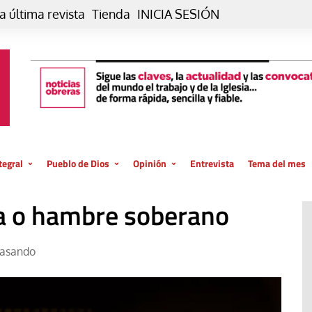
a última revista
Tienda
INICIA SESIÓN
tegral
Pueblo de Dios
Opinión
Entrevista
Tema del mes
liar, otro estilo
Iglesia
Editorial
ia o hambre soberano
posible
La oración de cada día
Blog De paso…
 la creación
Vaticano
Blog Eutopía
asando
El termómetro
Blog El Evangelio del trabajo
El Evangelio en tu vida
Blog Desde mi azotea