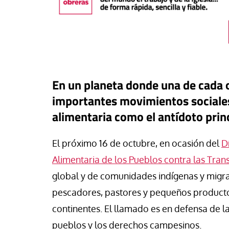
En un planeta donde una de cada
importantes movimientos sociales
alimentaria como el antídoto prin
El próximo 16 de octubre, en ocasión del
D
Alimentaria de los Pueblos contra las Tran
#EstáPasando
global y de comunidades indígenas y migra
buna
Los sindicatos dest
pescadores, pastores y pequeños producto
o más que OnlyFans: el
aportación positiva 
anaje digital que monetiza la
regularización extra
continentes. El llamado es en defensa de la
midad de las jóvenes
crecimiento del em
pueblos y los derechos campesinos.