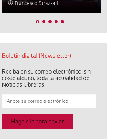
Jose Luis Palacios
Jose Luis P
Boletín digital (Newsletter)
Reciba en su correo electrónico, sin
coste alguno, toda la actualidad de
Noticias Obreras
Anote
su
correo
electrónico
Haga clic para enviar