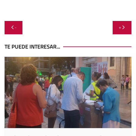
Navegación
-
+
de
entradas
TE PUEDE INTERESAR...