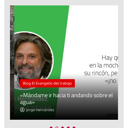
M
Blog El Evangelio del trabajo
A
«Mándame ir hacia ti andando sobre el
d
agua»
t
Jorge Hernández