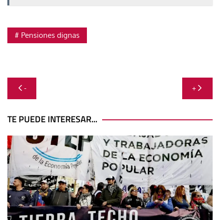
Pensiones dignas
Navegación
-
+
de
entradas
TE PUEDE INTERESAR...