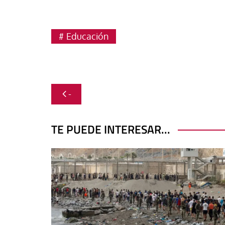
Educación
Navegación
-
de
entradas
TE PUEDE INTERESAR...