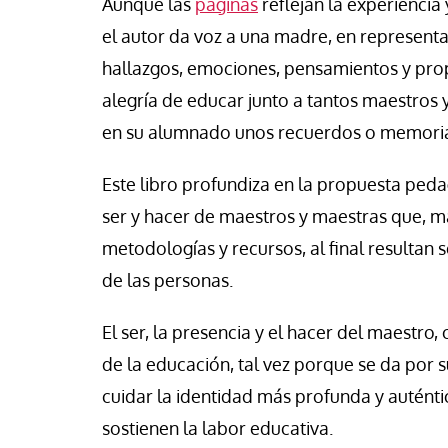
Aunque las
páginas
reflejan la experiencia 
se Luis Palacios
Francesco Strazzari
el autor da voz a una madre, en representa
hallazgos, emociones, pensamientos y propu
alegría de educar junto a tantos maestros
en su alumnado unos recuerdos o memoria
Este libro profundiza en la propuesta p
ser y hacer de maestros y maestras que, má
metodologías y recursos, al final resultan
de las personas.
El ser, la presencia y el hacer del maestro
de la educación, tal vez porque se da por s
cuidar la identidad más profunda y auténti
sostienen la labor educativa.