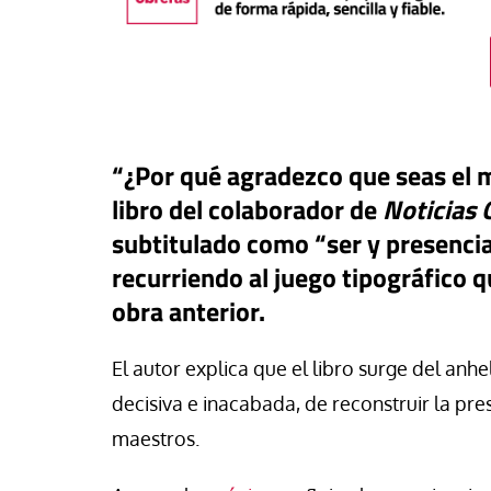
“¿Por qué agradezco que seas el m
libro del colaborador de
Noticias 
subtitulado como “ser y presencia
recurriendo al juego tipográfico qu
obra anterior.
El autor explica que el libro surge del anh
táPasando
decisiva e inacabada, de reconstruir la pr
#EstáPasando
nando Fronteras eleva a
maestros.
las víctimas de la crisis
Enrique Angelelli, e
teriza en Ceuta
asesinado hace 50 