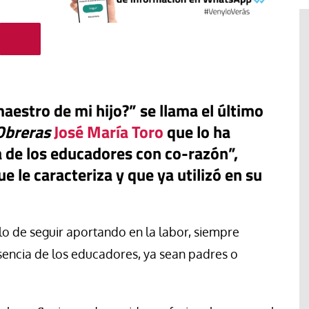
aestro de mi hijo?” se llama el último
Obreras
José María Toro
que lo ha
 de los educadores con co-razón”,
e le caracteriza y que ya utilizó en su
#EstáPasando
elo de seguir aportando en la labor, siempre
Pastoral de Migraciones pide una
esencia de los educadores, ya sean padres o
respuesta urgente para más de
l obispo
1.000 menores que permanecen
años
en Ceuta