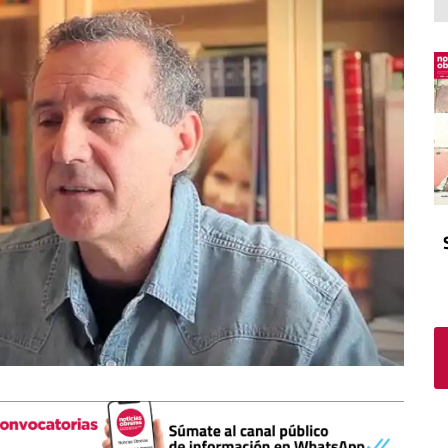
El atrio
Viñeta
In memoriam
Tribuna
Blog Sembrando sueños,
recogiendo humanidad
Blog Mensajes guardados
La columna