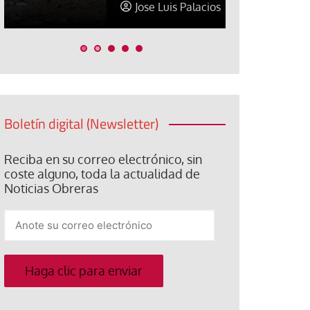
Jose Luis Palacios
Jose Luis P
Boletín digital (Newsletter)
Reciba en su correo electrónico, sin
coste alguno, toda la actualidad de
Noticias Obreras
Anote
su
correo
electrónico
Haga clic para enviar