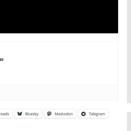
as
reads
Bluesky
Mastodon
Telegram