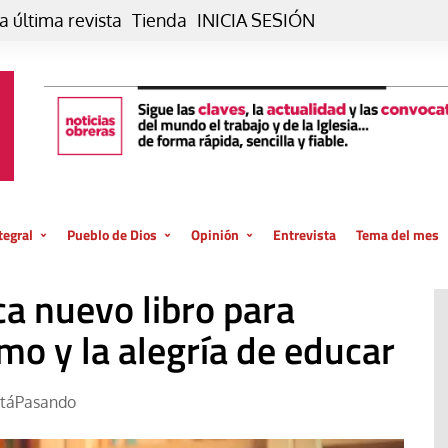
a última revista
Tienda
INICIA SESIÓN
tegral
Pueblo de Dios
Opinión
Entrevista
Tema del mes
liar, otro estilo
Iglesia
Editorial
ca nuevo libro para
posible
La oración de cada día
Blog De paso…
 la creación
mo y la alegría de educar
Vaticano
Blog Eutopía
El termómetro
Blog El Evangelio del trabajo
táPasando
El Evangelio en tu vida
Blog Desde mi azotea