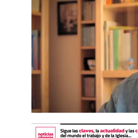
La mundialización
Cine
El amor en el mundo
Dos minutos
Los empobrecidos por el
Aplicaciones
mundo
Música
Radio — Mundo obrero hoy
Poesía
Vidas precarias
Relato