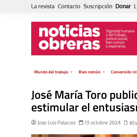
Skip
La revista
Contacto
Suscripción
Donar
L
to
content
Mundo del trabajo
Bien común
Conversión in
Datos e indicadores
Política
Otra vida fami
José María Toro publi
de vida… es 
El trabajo es para la vida
Economía
El cuidado de
estimular el entusias
GlobalizAcción
Experiencia
INFOR. Boletín informativo del
MMTC
Cultura
Jose Luis Palacios
13 octubre 2024
#Es
Laboral
Libro