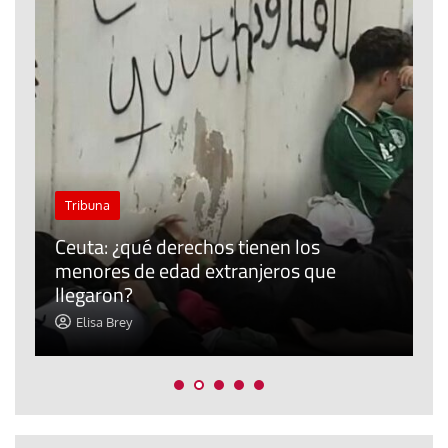
J
Tribuna
P
Ceuta: ¿qué derechos tienen los
E
menores de edad extranjeros que
m
llegaron?
c
Elisa Brey