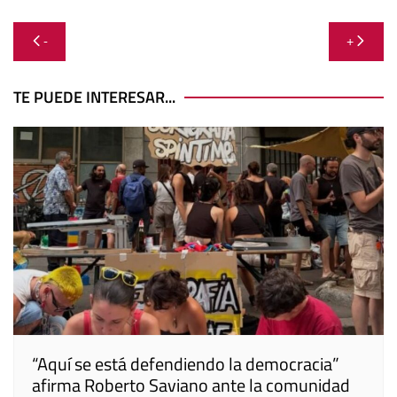
Navegación
-
+
de
entradas
TE PUEDE INTERESAR...
“Aquí se está defendiendo la democracia”
afirma Roberto Saviano ante la comunidad