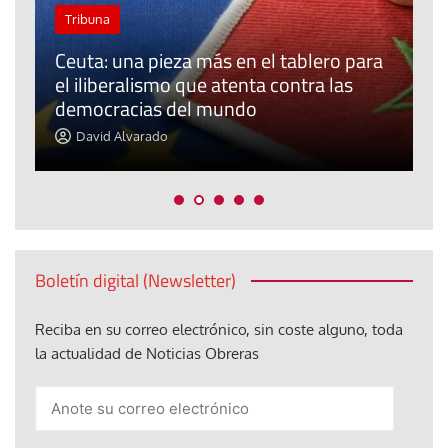
Tribuna
Ceuta: una pieza más en el tablero para
a
el iliberalismo que atenta contra las
democracias del mundo
La
David Alvarado
Boletín digital (Newsletter)
Reciba en su correo electrónico, sin coste alguno, toda
la actualidad de Noticias Obreras
Anote
su
correo