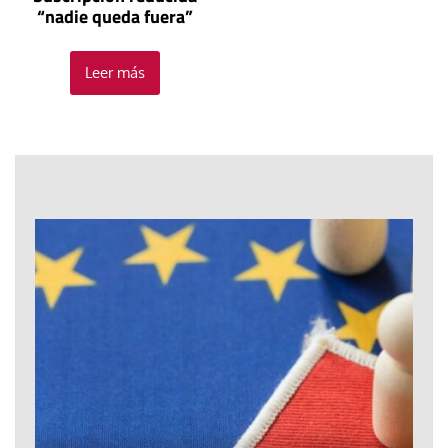
“nadie queda fuera”
Leer más