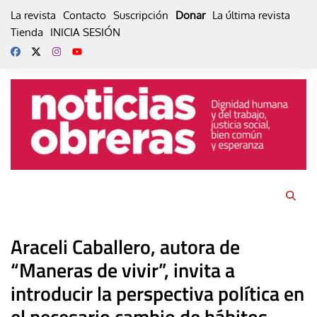
Skip
La revista
Contacto
Suscripción
Donar
La última revista
to
Tienda
INICIA SESIÓN
content
Araceli Caballero, autora de
“Maneras de vivir”, invita a
introducir la perspectiva política en
el necesario cambio de hábitos