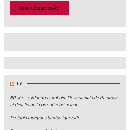
electrónico
Haga clic para enviar
¡Tú!
80 años cuidando el trabajo: De la semilla de Rovirosa
al desafío de la precariedad actual
Ecología integral y barrios ignorados