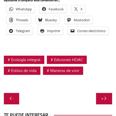
Ayúdanos a compartir este contenido en...
WhatsApp
Facebook
X
Threads
Bluesky
Mastodon
Telegram
Imprimir
Correo electrónico
Ecología integral
Ediciones HOAC
Estilos de vida
Maneras de vivir
Navegación
-
+
de
TE PUEDE INTERESAR...