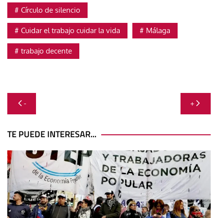
Círculo de silencio
Cuidar el trabajo cuidar la vida
Málaga
trabajo decente
Navegación
-
+
de
entradas
TE PUEDE INTERESAR...