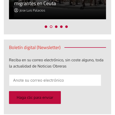
migrantes en Ceuta
y
Jose Luis Palacios
Boletín digital (Newsletter)
Reciba en su correo electrónico, sin coste alguno, toda
la actualidad de Noticias Obreras
Anote
su
correo
electrónico
Haga clic para enviar