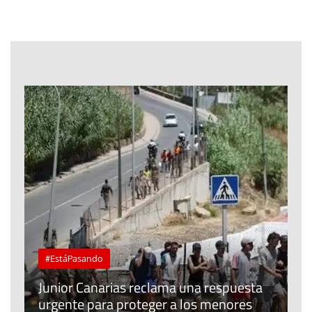
#EstáPasando
e
n
Junior Canarias reclama una respuesta
urgente para proteger a los menores
P