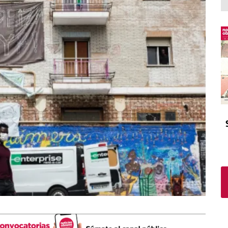
El atrio
Viñeta
In memoriam
Tribuna
Blog Sembrando sueños,
recogiendo humanidad
Blog Mensajes guardados
La columna