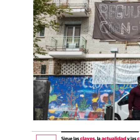
La mundialización
Cine
El amor en el mundo
Dos minutos
Los empobrecidos por el
Aplicaciones
mundo
Música
Radio — Mundo obrero hoy
Poesía
Vidas precarias
Relato