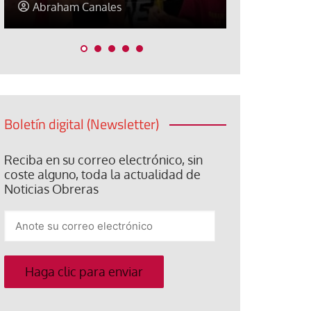
Elisa Brey
Jose Luis P
Boletín digital (Newsletter)
Reciba en su correo electrónico, sin
coste alguno, toda la actualidad de
Noticias Obreras
Anote
su
correo
electrónico
Haga clic para enviar