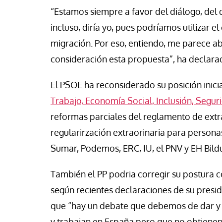
se Luis Palacios
Jose Luis Palacios
“Estamos siempre a favor del diálogo, del
incluso, diría yo, pues podríamos utilizar el
migración. Por eso, entiendo, me parece 
consideración esta propuesta”, ha declara
El PSOE ha reconsiderado su posición inici
Trabajo, Economía Social, Inclusión, Segur
reformas parciales del reglamento de extran
regularirzación extraorinaria para person
Sumar, Podemos, ERC, IU, el PNV y EH Bild
También el PP podria corregir su postura co
según recientes declaraciones de su presid
que “hay un debate que debemos de dar y 
y trabajan en España pero que no obtiene