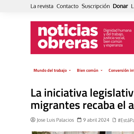
Skip
La revista
Contacto
Suscripción
Donar
L
to
content
Mundo del trabajo
Bien común
Conversión in
Datos e indicadores
Política
Otra vida fami
La iniciativa legislati
de vida… es 
El trabajo es para la vida
Economía
El cuidado de
migrantes recaba el 
GlobalizAcción
Experiencia
INFOR. Boletín informativo del
MMTC
Cultura
Jose Luis Palacios
9 abril 2024
#EstáP
Laboral
Libro