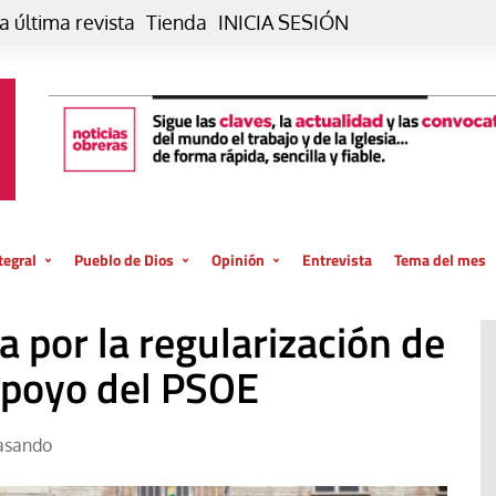
a última revista
Tienda
INICIA SESIÓN
tegral
Pueblo de Dios
Opinión
Entrevista
Tema del mes
liar, otro estilo
Iglesia
Editorial
va por la regularización de
posible
La oración de cada día
Blog De paso…
 la creación
apoyo del PSOE
Vaticano
Blog Eutopía
El termómetro
Blog El Evangelio del trabajo
asando
El Evangelio en tu vida
Blog Desde mi azotea