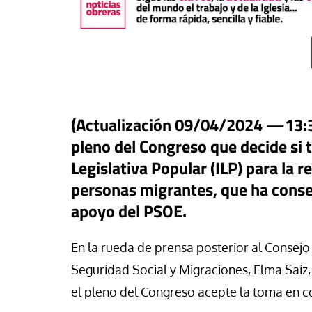
(Actualización 09/04/2024 —13:30 
pleno del Congreso que decide si t
Legislativa Popular (ILP) para la r
personas migrantes, que ha conseg
apoyo del PSOE.
táPasando
#EstáPasando
oral de Migraciones pide una
En la rueda de prensa posterior al Consejo d
uesta urgente para más de
León XIV visitará U
Seguridad Social y Migraciones, Elma Saiz
00 menores que permanecen
Argentina y Perú a p
el pleno del Congreso acepte la toma en co
euta
noviembre