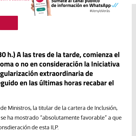
h.) A las tres de la tarde, comienza el
oma o no en consideración la Iniciativa
egularización extraordinaria de
uido en las últimas horas recabar el
#EstáPasando
“Aquí se está defendiendo la
e Ministros, la titular de la cartera de Inclusión,
ruguay,
democracia” afirma Roberto
, se ha mostrado “absolutamente favorable” a que
rincipios de
Saviano ante la comunidad que
nsdieración de esta ILP.
resiste el desalojo de Spin Time