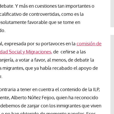
Abraham Canales
 debate. Y más en cuestiones tan importantes o
 calificativo de controvertidas, como es la
absolutamente favorable que se tome en
do.
al, expresada por su portavoces en la
comisión de
idad Social y Migraciones,
de ceñirse a las
jería, a votar a favor, al menos, de debatir la
as migrantes, que ya había recabado el apoyo de
u.
ntraria a tener en cuentra el contenido de la ILP,
ente, Alberto Núñez Feijoo, quien ha reconocido
debemos de zanjar con los inmigrantes que viven
n o no han obtenido de momento papeles. Esos