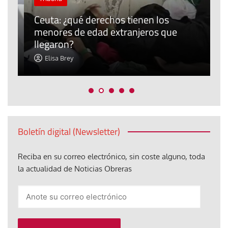
Ceuta: ¿qué derechos tienen los
P
menores de edad extranjeros que
r
llegaron?
m
Elisa Brey
Boletín digital (Newsletter)
Reciba en su correo electrónico, sin coste alguno, toda
la actualidad de Noticias Obreras
Anote
su
correo
electrónico