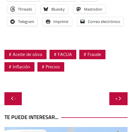
Threads
Bluesky
Mastodon
Telegram
Imprimir
Correo electrónico
Aceite de oliva
FACUA
Fraude
Inflación
Precios
Navegación
-
+
de
entradas
TE PUEDE INTERESAR...