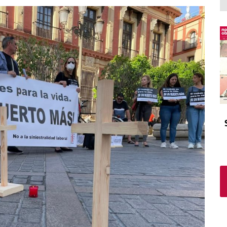
El atrio
Viñeta
In memoriam
Tribuna
Blog Sembrando sueños,
recogiendo humanidad
Blog Mensajes guardados
La columna