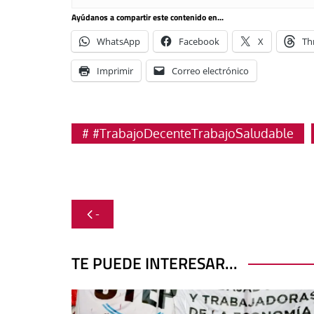
Ayúdanos a compartir este contenido en...
WhatsApp
Facebook
X
Th
Imprimir
Correo electrónico
#TrabajoDecenteTrabajoSaludable
Navegación
-
de
entradas
TE PUEDE INTERESAR...