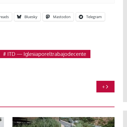
reads
Bluesky
Mastodon
Telegram
ITD — Iglesiaporeltrabajodecente
+