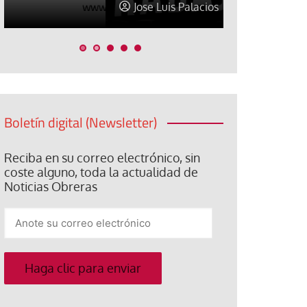
Jose Luis Palacios
Jose Luis P
Boletín digital (Newsletter)
Reciba en su correo electrónico, sin
coste alguno, toda la actualidad de
Noticias Obreras
Anote
su
correo
electrónico
Haga clic para enviar