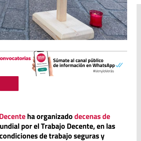
s en el
o Decente
ha organizado
decenas de
Blog El Evangelio del trabajo
eralismo que
undial por el Trabajo Decente, en las
emocracias
«Mándame ir hacia ti andando
condiciones de trabajo seguras y
sobre el agua»