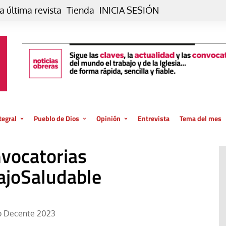
a última revista
Tienda
INICIA SESIÓN
tegral
Pueblo de Dios
Opinión
Entrevista
Tema del mes
liar, otro estilo
Iglesia
Editorial
nvocatorias
posible
La oración de cada día
Blog De paso…
 la creación
ajoSaludable
Vaticano
Blog Eutopía
El termómetro
Blog El Evangelio del trabajo
El Evangelio en tu vida
Blog Desde mi azotea
jo Decente 2023