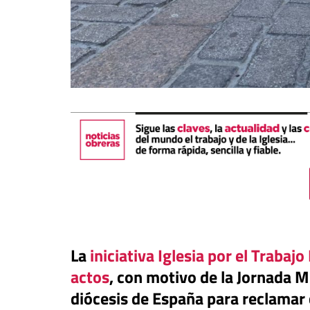
Tribuna
Ceuta: una pieza má
La
iniciativa Iglesia por el Trabaj
ro
Revista de Verano
tablero para el ilib
actos
, con motivo de la Jornada M
ncia transformadora de la
atenta contra las d
diócesis de España para reclamar 
ura y la paz
del mundo