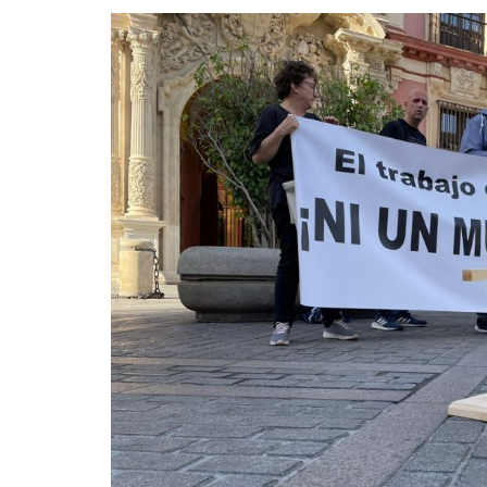
La mundialización
Cine
El amor en el mundo
Dos minutos
Los empobrecidos por el
Aplicaciones
mundo
Música
Radio — Mundo obrero hoy
Poesía
Vidas precarias
Relato