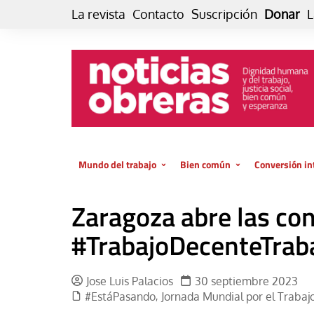
Skip
La revista
Contacto
Suscripción
Donar
L
to
content
Mundo del trabajo
Bien común
Conversión in
Datos e indicadores
Política
Otra vida fami
Zaragoza abre las co
de vida… es 
El trabajo es para la vida
Economía
El cuidado de
#TrabajoDecenteTrab
GlobalizAcción
Experiencia
INFOR. Boletín informativo del
MMTC
Cultura
Jose Luis Palacios
30 septiembre 2023
#EstáPasando
Jornada Mundial por el Traba
,
Laboral
Libro