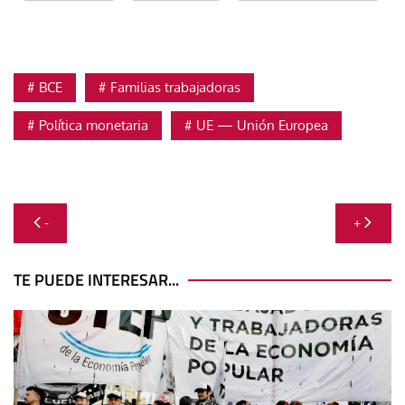
BCE
Familias trabajadoras
Política monetaria
UE — Unión Europea
Navegación
-
+
de
entradas
TE PUEDE INTERESAR...