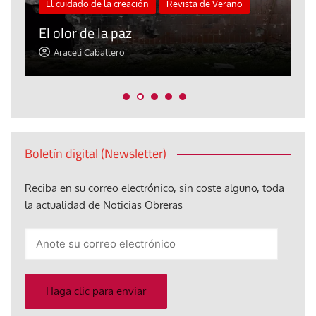
El cuidado de la creación
Revista de Verano
«
El olor de la paz
a
Araceli Caballero
Boletín digital (Newsletter)
Reciba en su correo electrónico, sin coste alguno, toda
la actualidad de Noticias Obreras
Anote
su
correo
electrónico
Haga clic para enviar