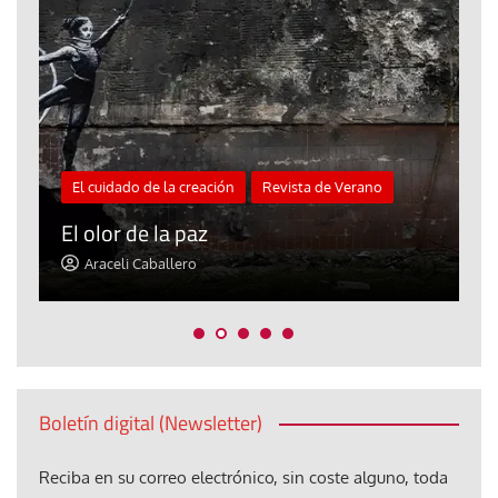
El cuidado de la creación
Revista de Verano
«
El olor de la paz
a
Araceli Caballero
Boletín digital (Newsletter)
Reciba en su correo electrónico, sin coste alguno, toda