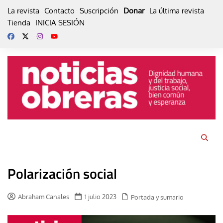
Skip
La revista
Contacto
Suscripción
Donar
La última revista
to
Tienda
INICIA SESIÓN
content
Polarización social
Abraham Canales
1 julio 2023
Portada y sumario