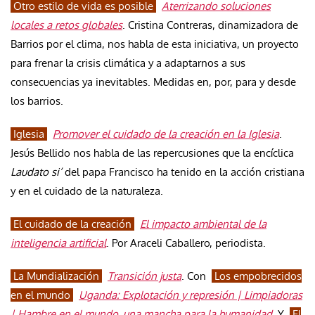
Otro estilo de vida es posible
Aterrizando soluciones
locales a retos globales
. Cristina Contreras, dinamizadora de
Barrios por el clima, nos habla de esta iniciativa, un proyecto
para frenar la crisis climática y a adaptarnos a sus
consecuencias ya inevitables. Medidas en, por, para y desde
los barrios.
Iglesia
Promover el cuidado de la creación en la Iglesia
.
Jesús Bellido nos habla de las repercusiones que la encíclica
Laudato si’
del papa Francisco ha tenido en la acción cristiana
y en el cuidado de la naturaleza.
El cuidado de la creación
El impacto ambiental de la
inteligencia artificial
. Por Araceli Caballero, periodista.
La Mundialización
Transición justa
. Con
Los empobrecidos
en el mundo
Uganda: Explotación y represión | Limpiadoras
| Hambre en el mundo, una mancha para la humanidad
. Y
El