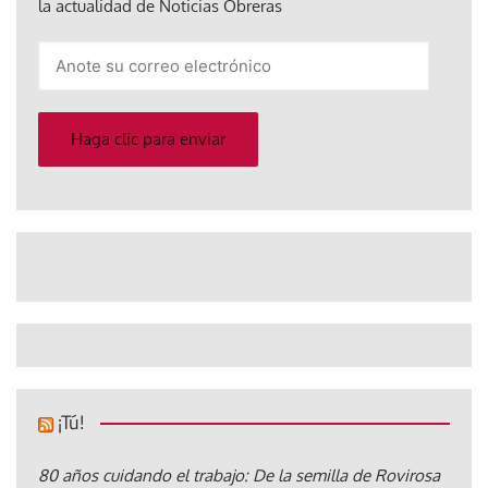
la actualidad de Noticias Obreras
Anote
su
correo
electrónico
Haga clic para enviar
¡Tú!
80 años cuidando el trabajo: De la semilla de Rovirosa