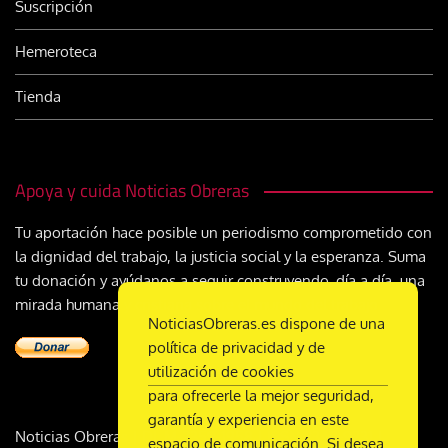
Suscripción
Hemeroteca
Tienda
Apoya y cuida Noticias Obreras
Tu aportación hace posible un periodismo comprometido con
la dignidad del trabajo, la justicia social y la esperanza. Suma
tu donación y ayúdanos a seguir construyendo, día a día, una
mirada humana y cristiana sobre el mundo del trabajo
NoticiasObreras.es dispone de una
política de privacidad y de
utilización de cookies
para ofrecerle la mejor seguridad,
garantía y experiencia en este
Noticias Obreras | DL M-2359-1958 | ISSN 2340-9231 |
espacio de comunicación. Si desea