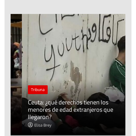
J
Tribuna
P
Ceuta: ¿qué derechos tienen los
E
menores de edad extranjeros que
m
llegaron?
c
Elisa Brey