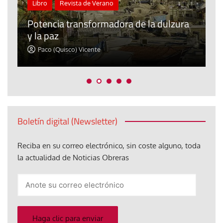
Libro
Revista de Verano
C
a
Potencia transformadora de la dulzura
e
y la paz
d
Paco (Quisco) Vicente
Boletín digital (Newsletter)
Reciba en su correo electrónico, sin coste alguno, toda
la actualidad de Noticias Obreras
Anote
su
correo
electrónico
Haga clic para enviar