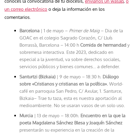
conoces la convocatoria de tu diócesis,
envíanos un wasap
,
o
un correo electrónico
o deja la información en los
comentarios.
Barcelona
| 1 de mayo –
Primer de Maig
– Dia de la
GOAC en el colegio Sagrado Corazón, C/ Lluís
Borrassà, Barcelona – 14:00 h
Comida de hermandad
y
sobremesa interactiva. Este 2023, dedicado en
especial a la juventud, va sobre derechos sociales,
servicios públicos y bienes comunes… a defender.
Santurtzi
(Bizkaia)
| 9 de mayo – 18:30 h.
Diálogo
sobre «Cristianos y cristianas en la política».
World-
café en parroquia San Pedro, C/ Axular, 1. Santurce,
Bizkaia– Trae tu taza, esta es nuestra aportación al
medioambiente. No se usaran vasos de un solo uso.
Murcia
| 13 de mayo – 18:00h.
Encuentro en la que la
poeta Magdalena Sánchez Blesa y Joaquín Sánchez
presentarán su experiencia en la creación de la