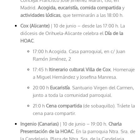
Concejal Francisco José Jiménez Martín, 130, en
Madrid.
Acogida, eucaristía, comida compartida
y
actividades lúdicas
, que terminarán a las 18:00 h.
Cox (Alicante)
| 10 de junio – desde las 17:00 h. La
diócesis de Orihuela-Alicante celebra el
Día de la
HOAC
.
17:00 h Acogida. Casa parroquial, en c/ Juan
Ramón Jiménez, 2
17:45 h
Itinerario cultural Villa de Cox
. Homenaje
a Miguel Hernández y Josefina Manresa.
20:00 h
Eucaristía
. Santuario Virgen del Carmen,
junto a toda la comunidad parroquial.
21:0 h
Cena compartida
(de sobaquillo). Tráete la
cena para compartir.
Ingenio
(
Canarias)
| 10 de junio – 19:00 h.
Charla
Presentación de la HOAC
. En la parroquia Ntra. Sra. de
la Candelaria, Plaza de Ntra. Sra. de la Candelaria,