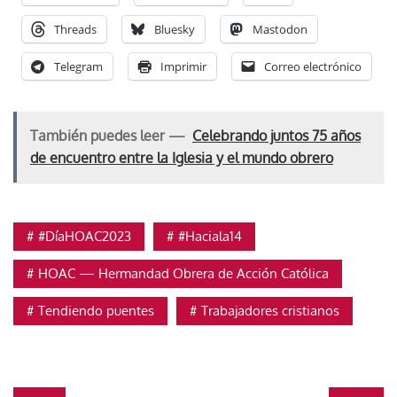
Threads
Bluesky
Mastodon
Telegram
Imprimir
Correo electrónico
También puedes leer —
Celebrando juntos 75 años
de encuentro entre la Iglesia y el mundo obrero
#DíaHOAC2023
#Haciala14
HOAC — Hermandad Obrera de Acción Católica
Tendiendo puentes
Trabajadores cristianos